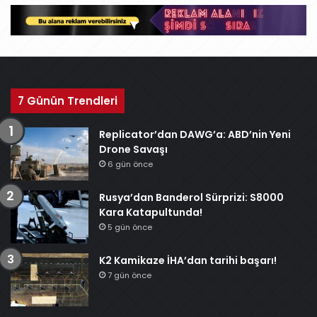
v
7 Günün Trendleri
Replicator’dan DAWG’a: ABD’nin Yeni
Drone Savaşı
6 gün önce
Rusya’dan Banderol Sürprizi: S8000
Kara Katapultunda!
5 gün önce
K2 Kamikaze İHA’dan tarihi başarı!
7 gün önce