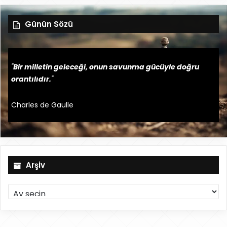
Günün Sözü
"
Bir milletin geleceği, onun savunma gücüyle doğru
orantılıdır.
"
Charles de Gaulle
Arşiv
A
r
ş
i