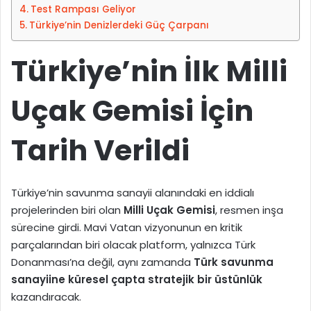
e
t
Test Rampası Geliyor
d
a
Türkiye’nin Denizlerdeki Güç Çarpanı
i
g
n
ö
Türkiye’nin İlk Milli
n
d
Uçak Gemisi İçin
e
r
m
Tarih Verildi
e
k
Türkiye’nin savunma sanayii alanındaki en iddialı
projelerinden biri olan
Milli Uçak Gemisi
, resmen inşa
sürecine girdi. Mavi Vatan vizyonunun en kritik
parçalarından biri olacak platform, yalnızca Türk
Donanması’na değil, aynı zamanda
Türk savunma
sanayiine küresel çapta stratejik bir üstünlük
kazandıracak.