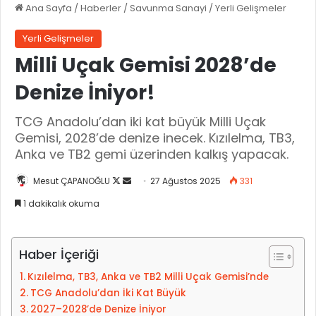
Ana Sayfa
/
Haberler
/
Savunma Sanayi
/
Yerli Gelişmeler
Yerli Gelişmeler
Milli Uçak Gemisi 2028’de
Denize İniyor!
TCG Anadolu’dan iki kat büyük Milli Uçak
Gemisi, 2028’de denize inecek. Kızılelma, TB3,
Anka ve TB2 gemi üzerinden kalkış yapacak.
Mesut ÇAPANOĞLU
X
B
27 Ağustos 2025
331
'
i
1 dakikalık okuma
i
r
t
e
a
-
Haber İçeriği
k
p
Kızılelma, TB3, Anka ve TB2 Milli Uçak Gemisi’nde
i
o
TCG Anadolu’dan İki Kat Büyük
p
s
2027–2028’de Denize İniyor