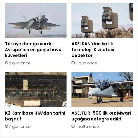
Türkiye damga vurdu:
ASELSAN’dan kritik
Avrupa’nın en güçlü hava
teknoloji: Kızılötesi
kuvvetleri
dedektör
2 gün önce
3 gün önce
K2 Kamikaze İHA’dan tarihi
ASELFLIR-500 ilk kez Mwari
başarı!
uçağına entegre edildi
7 gün önce
1 hafta önce