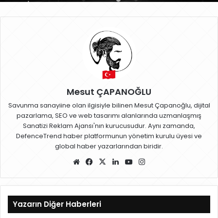
Mesut ÇAPANOĞLU
Savunma sanayiine olan ilgisiyle bilinen Mesut Çapanoğlu, dijital
pazarlama, SEO ve web tasarımı alanlarında uzmanlaşmış
Sanatizi Reklam Ajansı'nın kurucusudur. Aynı zamanda,
DefenceTrend haber platformunun yönetim kurulu üyesi ve
global haber yazarlarından biridir.
W
Fa
X
Lin
Yo
Ins
eb
ce
ke
uT
ta
sit
bo
dIn
ub
gr
esi
ok
e
a
Yazarın Diğer Haberleri
m