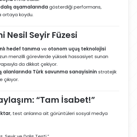
ve dalış aşamalarında
gösterdiği performans,
a ortaya koydu.
 Nesil Seyir Füzesi
nlı hedef tanıma
ve
otonom uçuş teknolojisi
. Uzun menzilli görevlerde yüksek hassasiyet sunan
apısıyla da dikkat çekiyor.
ş alanlarında Türk savunma sanayisinin
stratejik
 çıkıyor.
aylaşım: “Tam İsabet!”
ktar
, test anlarına ait görüntüleri sosyal medya
 Seyir ve Dalış Testi.”