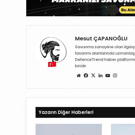
Mesut ÇAPANOĞLU
Savunma sanayiine olan ilgisiy
tasarımı alanlarında uzmanlaş
DefenceTrend haber platformu
biridir.
W
Fa
X
Lin
Yo
Ins
eb
ce
ke
uT
ta
sit
bo
dIn
ub
gr
esi
ok
e
a
m
Yazarın Diğer Haberleri