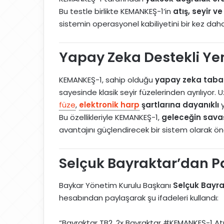
Bu testle birlikte KEMANKEŞ-1’in
atış, seyir 
sistemin operasyonel kabiliyetini bir kez dah
Yapay Zeka Destekli Yeni
KEMANKEŞ-1, sahip olduğu
yapay zeka taba
sayesinde klasik seyir füzelerinden ayrılıyor
füze
,
elektronik harp
şartlarına dayanıklı
y
Bu özellikleriyle KEMANKEŞ-1,
geleceğin sava
avantajını güçlendirecek bir sistem olarak öne
Selçuk Bayraktar’dan P
Baykar Yönetim Kurulu Başkanı
Selçuk Bayra
hesabından paylaşarak şu ifadeleri kullandı:
“Bayraktar TB2, 2x Bayraktar #KEMANKEŞ-1 Atış,