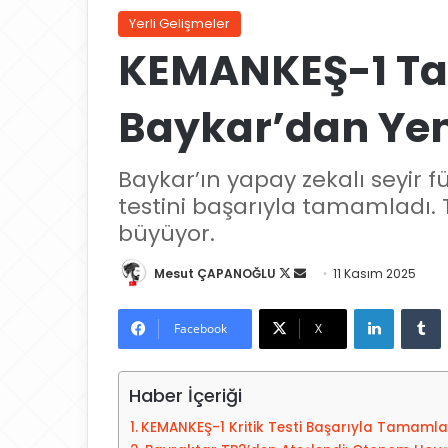
Yerli Gelişmeler
KEMANKEŞ-1 Ta
Baykar’dan Yen
Baykar’ın yapay zekalı seyir fü
testini başarıyla tamamladı.
büyüyor.
Mesut ÇAPANOĞLU
X
B
11 Kasım 2025
'
i
LinkedIn
Tumblr
i
r
Facebook
X
t
e
a
-
Haber İçeriği
k
p
i
o
KEMANKEŞ-1 Kritik Testi Başarıyla Tamamla
p
s