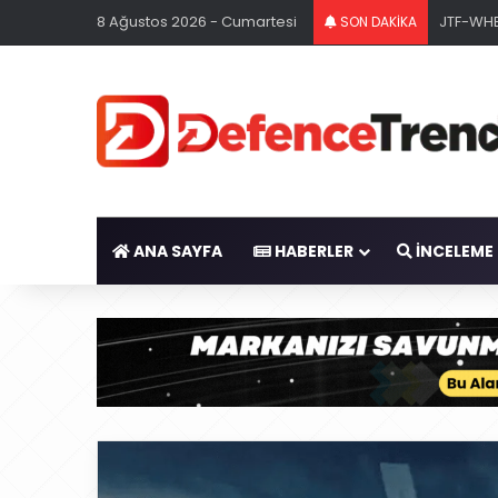
8 Ağustos 2026 - Cumartesi
JTF-WHE
SON DAKİKA
ANA SAYFA
HABERLER
İNCELEME