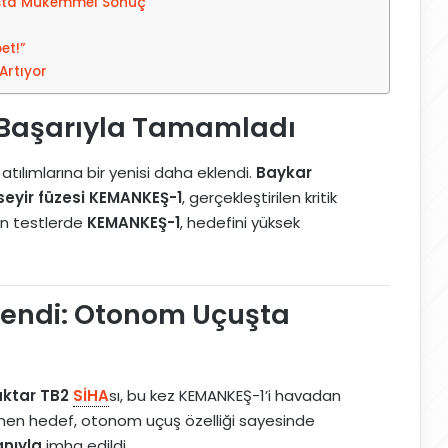
uşta Mükemmel Sonuç
et!”
Artıyor
i Başarıyla Tamamladı
 atılımlarına bir yenisi daha eklendi.
Baykar
seyir füzesi KEMANKEŞ-1
, gerçekleştirilen kritik
an testlerde
KEMANKEŞ-1
, hedefini yüksek
lendi: Otonom Uçuşta
aktar TB2
SİHA
sı, bu kez KEMANKEŞ-1’i havadan
enen hedef, otonom uçuş özelliği sayesinde
anıyla
imha edildi.