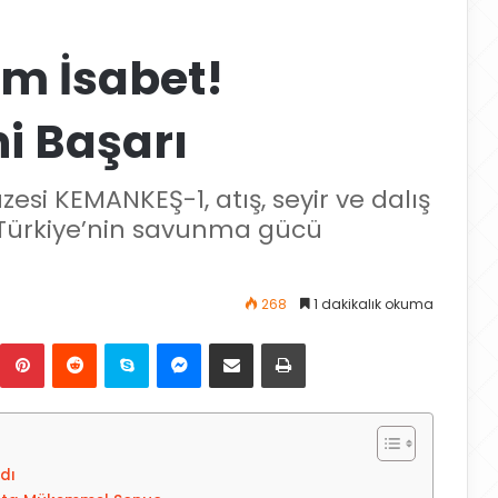
m İsabet!
i Başarı
zesi KEMANKEŞ-1, atış, seyir ve dalış
 Türkiye’nin savunma gücü
268
1 dakikalık okuma
Pinterest
Reddit
Skype
Messenger
E-Posta ile paylaş
Yazdır
dı