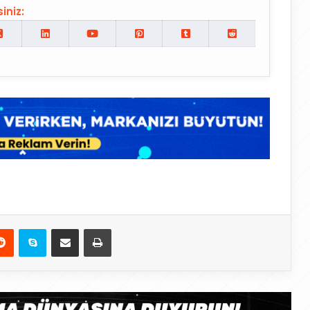
iniz:
Reddit
Skype
E-Posta ile paylaş
Yazdır