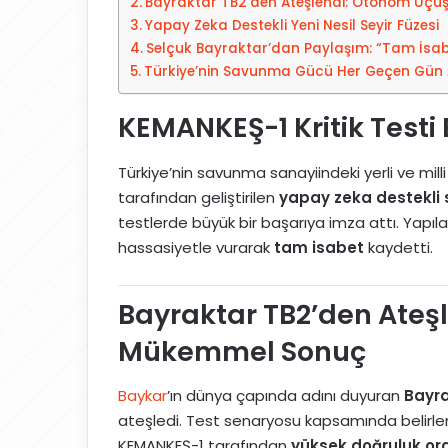
Bayraktar TB2’den Ateşlendi: Otonom Uç
e
t
Yapay Zeka Destekli Yeni Nesil Seyir Füzesi
d
a
Selçuk Bayraktar’dan Paylaşım: “Tam İsab
i
g
Türkiye’nin Savunma Gücü Her Geçen Gün 
n
ö
n
KEMANKEŞ-1 Kritik Test
d
e
Türkiye’nin savunma sanayiindeki yerli ve milli
r
tarafından geliştirilen
yapay zeka destekli 
m
testlerde büyük bir başarıya imza attı. Yapıl
e
hassasiyetle vurarak
tam isabet
kaydetti.
k
Bayraktar TB2’den Ateş
Mükemmel Sonuç
Baykar
’ın dünya çapında adını duyuran
Bayr
ateşledi. Test senaryosu kapsamında belirl
KEMANKEŞ-1 tarafından
yüksek doğruluk or