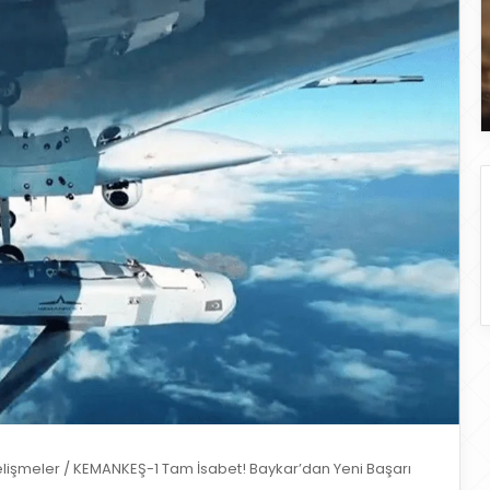
elişmeler
/
KEMANKEŞ-1 Tam İsabet! Baykar’dan Yeni Başarı