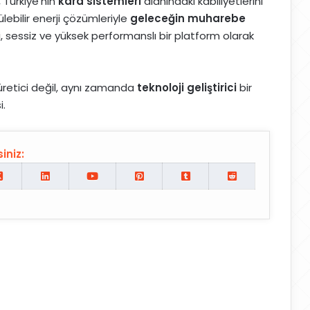
 Türkiye’nin
kara sistemleri
alanındaki kabiliyetlerini
ülebilir enerji çözümleriyle
geleceğin muharebe
i, sessiz ve yüksek performanslı bir platform olarak
üretici değil, aynı zamanda
teknoloji geliştirici
bir
i.
iniz: