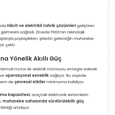
ında
hibrit ve elektrikli tahrik çözümleri
geliştiren
e gelmesini sağladı. Zirvede FNSS’nin teknolojik
larıyla paylaşılırken, şirketin geleceğin muharebe
at çekti.
a Yönelik Akıllı Güç
 yanmalı motor ile elektrik motorunu entegre ederek
ve
operasyonel esneklik
sağlıyor. Bu sayede
r hem de
çevresel etkiler
minimuma indiriliyor.
ama kapasitesi
, araçtaki elektronik sistemlerin
e,
muharebe sahasında sürdürülebilir güç
liği artırılıyor.