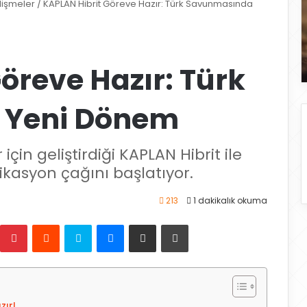
elişmeler
/
KAPLAN Hibrit Göreve Hazır: Türk Savunmasında
öreve Hazır: Türk
 Yeni Dönem
r için geliştirdiği KAPLAN Hibrit ile
kasyon çağını başlatıyor.
213
1 dakikalık okuma
Pinterest
Reddit
Skype
Messenger
E-Posta ile paylaş
Yazdır
zır!