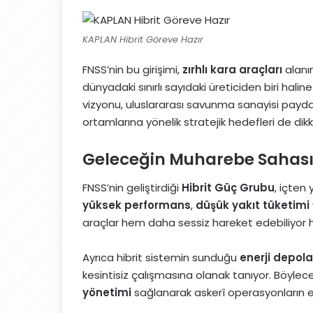
KAPLAN Hibrit Göreve Hazır
FNSS’nin bu girişimi,
zırhlı kara araçları
alan
dünyadaki sınırlı sayıdaki üreticiden biri halin
vizyonu, uluslararası savunma sanayisi paydaş
ortamlarına yönelik stratejik hedefleri de dikk
Geleceğin Muharebe Sahasın
FNSS’nin geliştirdiği
Hibrit Güç Grubu
, içten
yüksek performans
,
düşük yakıt tüketimi
araçlar hem daha sessiz hareket edebiliyo
Ayrıca hibrit sistemin sunduğu
enerji depol
kesintisiz çalışmasına olanak tanıyor. Böylec
yönetimi
sağlanarak askerî operasyonların etkin