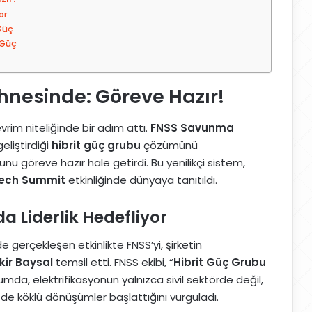
or
Güç
 Güç
hnesinde: Göreve Hazır!
vrim niteliğinde bir adım attı.
FNSS Savunma
 geliştirdiği
hibrit güç grubu
çözümünü
u göreve hazır hale getirdi. Bu yenilikçi sistem,
tech Summit
etkinliğinde dünyaya tanıtıldı.
a Liderlik Hedefliyor
erçekleşen etkinlikte FNSS’yi, şirketin
kir Baysal
temsil etti. FNSS ekibi, “
Hibrit Güç Grubu
da, elektrifikasyonun yalnızca sivil sektörde değil,
de köklü dönüşümler başlattığını vurguladı.