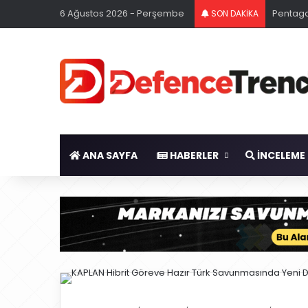
6 Ağustos 2026 - Perşembe
Pentago
SON DAKİKA
ANA SAYFA
HABERLER
İNCELEME