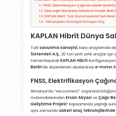
p
s
FNSS, Elektrifikasyon Çağında Liderlik Hedefliy
e
t
Geleceğin Muharebe Sahasına Yönelik Akıllı 
d
a
KAPLAN Hibrit: Türk Savunmasında Yeni Nesil
Teknolojiden Stratejiye Dönüşen Güç
i
g
n
ö
KAPLAN Hibrit Dünya Sa
n
d
e
Türk
savunma sanayisi
, kara araçlarında de
r
Sistemleri A.Ş.
, 20 ton sınıfı zırhlı araçlar için
m
tamamlayarak
KAPLAN Hibrit
konfigürasyonun
e
Berlin
’de düzenlenen uluslararası
e-motor.
k
FNSS, Elektrifikasyon Çağınd
Almanya’da “we.connect” organizatörlüğünde g
mühendislerinden
Ersan Akyazı
ve
Çağrı Be
Geliştirme Projesi
” kapsamında yaptığı sunum
aynı zamanda
askeri araç teknolojilerinde