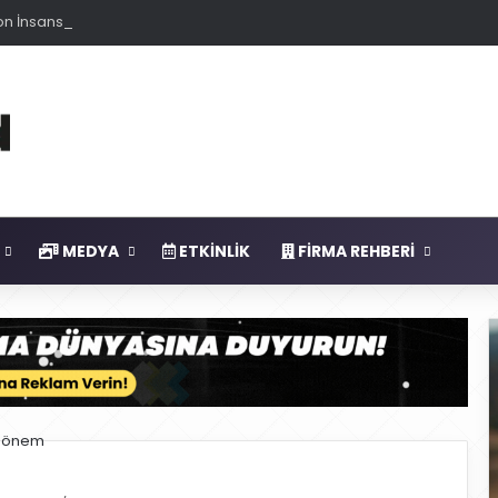
n İnsansız Sistemleri Tek Merkezde Topluyor
MEDYA
ETKINLIK
FIRMA REHBERI