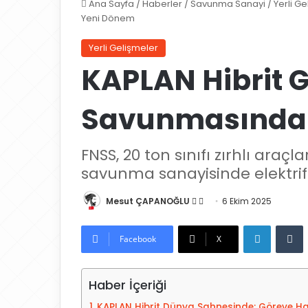
Ana Sayfa
/
Haberler
/
Savunma Sanayi
/
Yerli G
Yeni Dönem
Yerli Gelişmeler
KAPLAN Hibrit G
Savunmasında
FNSS, 20 ton sınıfı zırhlı araçla
savunma sanayisinde elektrifi
Mesut ÇAPANOĞLU
X
B
6 Ekim 2025
'
i
LinkedIn
Tumblr
i
r
Facebook
X
t
e
a
-
Haber İçeriği
k
p
i
o
KAPLAN Hibrit Dünya Sahnesinde: Göreve Ha