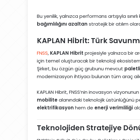
Bu yenilik, yalnızca performans artışıyla sınırl
bağımlılığını azaltan
stratejik bir atılım olar
KAPLAN Hibrit: Türk Savunm
FNSS
,
KAPLAN Hibrit
projesiyle yalnızca bir a
için temel oluşturacak bir teknoloji ekosistemi
Şirket, bu özgün güç grubunu mevcut
paletl
modernizasyon ihtiyacı bulunan tüm araç aile
KAPLAN Hibrit, FNSS’nin inovasyon vizyonunun 
mobilite
alanındaki teknolojik üstünlüğünü p
elektrifikasyon
hem de
enerji verimliliği
ala
Teknolojiden Stratejiye Dö