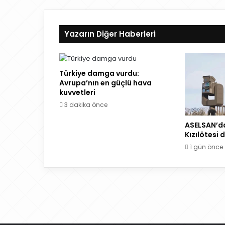
esi
ok
e
a
m
Yazarın Diğer Haberleri
Türkiye damga vurdu:
Avrupa’nın en güçlü hava
kuvvetleri
3 dakika önce
ASELSAN’dan
Kızılötesi
1 gün önce