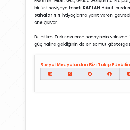
FNSS’nin “Hibrit Güç Grubu Geliştirme Projesi”,
bir üst seviyeye taşıdı.
KAPLAN Hibrit
, sürdür
sahalarının
ihtiyaçlarına yanıt veren, çevrec
öne çıkıyor.
Bu atılım, Türk savunma sanayisinin yalnızca 
güç haline geldiğinin de en somut gösterges
Sosyal Medyalardan Bizi Takip Edebilirs