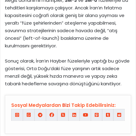
Aegis donanımlı muhripler,
SM-3
ve
SM-6
füzeleriyle bu
tehditleri karşılamaya çalışıyor. Ancak İran’ın fırlatma
kapasitesini coğrafi olarak geniş bir alana yayması ve
yeraltı “füze şehirlerinden” ateşleme yapabilmesi,
savunma stratejilerinin sadece havada değil, “atış
öncesi” (left-of-launch) baskılama üzerine de
kurulmasını gerektiriyor.
Sonuç olarak, İran’ın Hayber füzeleriyle yaptığı bu gövde
gösterisi, Orta Doğu’daki füze yarışının artık sadece
menzil değil, yüksek hızda manevra ve yapay zeka
tabanlı hedefleme savaşına dönüştüğünü kanıtlıyor.
Sosyal Medyalardan
Bizi
Takip Edebilirsiniz: