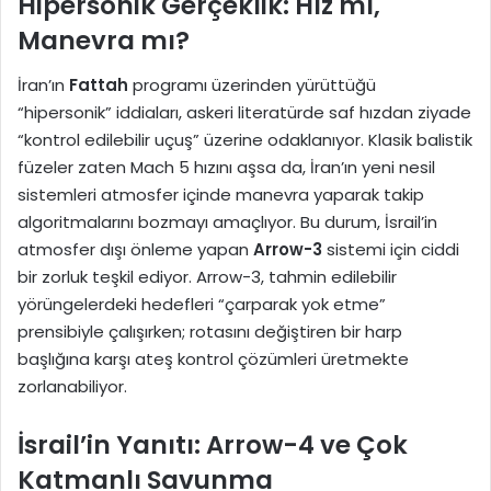
Hipersonik Gerçeklik: Hız mı,
Manevra mı?
İran’ın
Fattah
programı üzerinden yürüttüğü
“hipersonik” iddiaları, askeri literatürde saf hızdan ziyade
“kontrol edilebilir uçuş” üzerine odaklanıyor. Klasik balistik
füzeler zaten Mach 5 hızını aşsa da, İran’ın yeni nesil
sistemleri atmosfer içinde manevra yaparak takip
algoritmalarını bozmayı amaçlıyor. Bu durum, İsrail’in
atmosfer dışı önleme yapan
Arrow-3
sistemi için ciddi
bir zorluk teşkil ediyor. Arrow-3, tahmin edilebilir
yörüngelerdeki hedefleri “çarparak yok etme”
prensibiyle çalışırken; rotasını değiştiren bir harp
başlığına karşı ateş kontrol çözümleri üretmekte
zorlanabiliyor.
İsrail’in Yanıtı: Arrow-4 ve Çok
Katmanlı Savunma