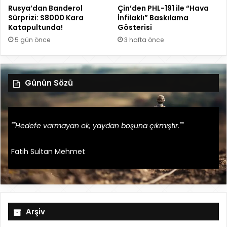
Rusya’dan Banderol
Çin’den PHL-191 ile “Hava
Sürprizi: S8000 Kara
İnfilaklı” Baskılama
Katapultunda!
Gösterisi
5 gün önce
3 hafta önce
Günün Sözü
""Hedefe varmayan ok, yaydan boşuna çıkmıştır.""
Fatih Sultan Mehmet
Arşiv