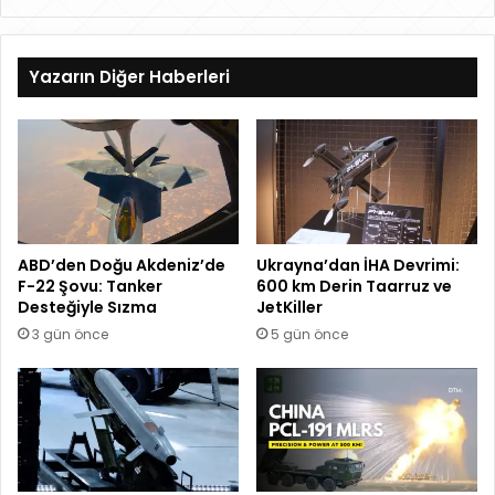
ke
dIn
Yazarın Diğer Haberleri
ABD’den Doğu Akdeniz’de
Ukrayna’dan İHA Devrimi:
F-22 Şovu: Tanker
600 km Derin Taarruz ve
Desteğiyle Sızma
JetKiller
3 gün önce
5 gün önce