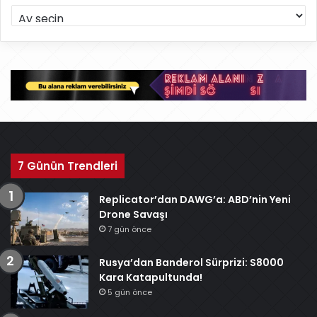
A
r
ş
i
v
7 Günün Trendleri
Replicator’dan DAWG’a: ABD’nin Yeni
Drone Savaşı
7 gün önce
Rusya’dan Banderol Sürprizi: S8000
Kara Katapultunda!
5 gün önce