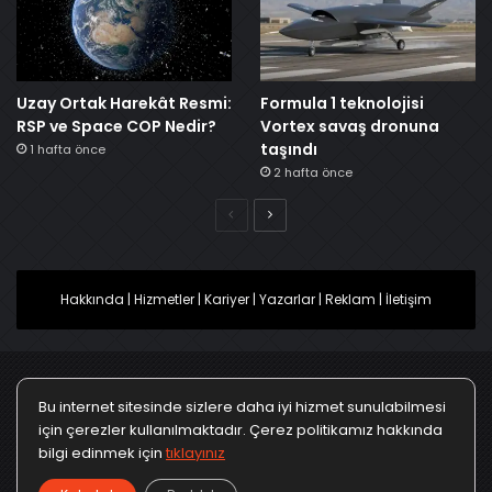
Uzay Ortak Harekât Resmi:
Formula 1 teknolojisi
RSP ve Space COP Nedir?
Vortex savaş dronuna
taşındı
1 hafta önce
2 hafta önce
Önceki
Sonraki
Hakkında
|
Hizmetler
|
Kariyer
|
Yazarlar
|
Reklam
|
İletişim
Bu internet sitesinde sizlere daha iyi hizmet sunulabilmesi
Ana Sayfa
Gizlilik Politikası
Çerez Politikası
için çerezler kullanılmaktadır. Çerez politikamız hakkında
bilgi edinmek için
tıklayınız
Türkçe
Kullanım Koşulları
KVKK Politikası
▼