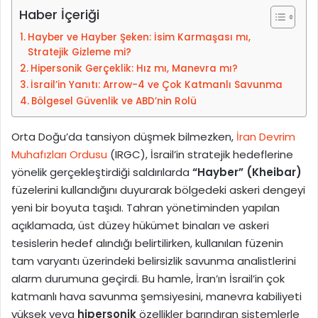
-
Haber İçeriği
p
Hayber ve Hayber Şeken: İsim Karmaşası mı,
o
Stratejik Gizleme mi?
s
Hipersonik Gerçeklik: Hız mı, Manevra mı?
t
İsrail’in Yanıtı: Arrow-4 ve Çok Katmanlı Savunma
a
Bölgesel Güvenlik ve ABD’nin Rolü
g
ö
Orta Doğu’da tansiyon düşmek bilmezken,
İran Devrim
n
Muhafızları Ordusu
(IRGC), İsrail’in stratejik hedeflerine
d
yönelik gerçekleştirdiği saldırılarda
“Hayber” (Kheibar)
e
füzelerini kullandığını duyurarak bölgedeki askeri dengeyi
r
yeni bir boyuta taşıdı. Tahran yönetiminden yapılan
m
açıklamada, üst düzey hükümet binaları ve askeri
e
tesislerin hedef alındığı belirtilirken, kullanılan füzenin
k
tam varyantı üzerindeki belirsizlik savunma analistlerini
alarm durumuna geçirdi. Bu hamle, İran’ın İsrail’in çok
katmanlı hava savunma şemsiyesini, manevra kabiliyeti
yüksek veya
hipersonik
özellikler barındıran sistemlerle