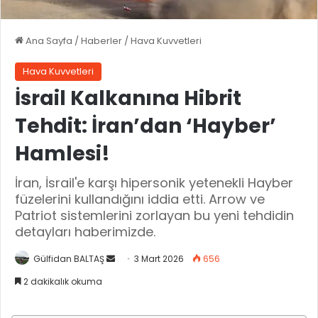
Ana Sayfa
/
Haberler
/
Hava Kuvvetleri
Hava Kuvvetleri
İsrail Kalkanına Hibrit
Tehdit: İran’dan ‘Hayber’
Hamlesi!
İran, İsrail'e karşı hipersonik yetenekli Hayber
füzelerini kullandığını iddia etti. Arrow ve
Patriot sistemlerini zorlayan bu yeni tehdidin
detayları haberimizde.
Gülfidan BALTAŞ
B
3 Mart 2026
656
i
2 dakikalık okuma
r
e