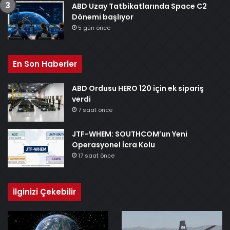
ABD Uzay Tatbikatlarında Space C2
Dönemi başlıyor
5 gün önce
En Son Haberler
ABD Ordusu HERO 120 için ek sipariş
verdi
7 saat önce
JTF-WHEM: SOUTHCOM’un Yeni
Operasyonel İcra Kolu
17 saat önce
İlginizi Çekebilir