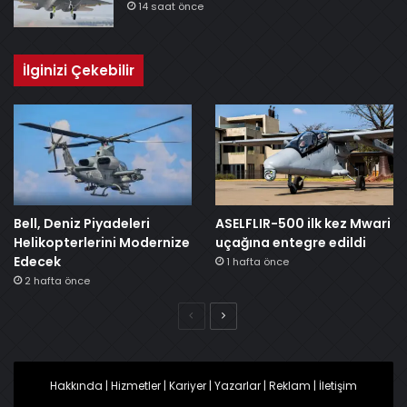
14 saat önce
İlginizi Çekebilir
Bell, Deniz Piyadeleri
ASELFLIR-500 ilk kez Mwari
Helikopterlerini Modernize
uçağına entegre edildi
Edecek
1 hafta önce
2 hafta önce
Önceki
Sonraki
Hakkında
|
Hizmetler
|
Kariyer
|
Yazarlar
|
Reklam
|
İletişim