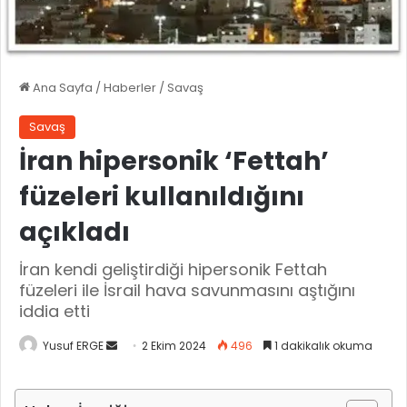
Ana Sayfa
/
Haberler
/
Savaş
Savaş
İran hipersonik ‘Fettah’
füzeleri kullanıldığını
açıkladı
İran kendi geliştirdiği hipersonik Fettah
füzeleri ile İsrail hava savunmasını aştığını
iddia etti
Yusuf ERGE
B
2 Ekim 2024
496
1 dakikalık okuma
i
r