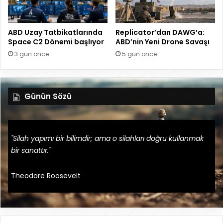
ABD Uzay Tatbikatlarında
Replicator’dan DAWG’a:
Space C2 Dönemi başlıyor
ABD’nin Yeni Drone Savaşı
3 gün önce
5 gün önce
Günün Sözü
"Silah yapımı bir bilimdir; ama o silahları doğru kullanmak
bir sanattır."
Theodore Roosevelt