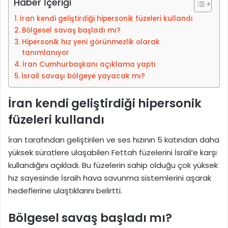
Haber İçeriği
e
-
İran kendi geliştirdiği hipersonik füzeleri kullandı
p
Bölgesel savaş başladı mı?
o
Hipersonik hız yeni görünmezlik olarak
s
tanımlanıyor
t
İran Cumhurbaşkanı açıklama yaptı
İsrail savaşı bölgeye yayacak mı?
a
g
İran kendi geliştirdiği hipersonik
ö
n
füzeleri kullandı
d
e
İran tarafından geliştirilen ve ses hızının 5 katından daha
r
yüksek süratlere ulaşabilen Fettah füzelerini İsrail’e karşı
m
kullandığını açıkladı. Bu füzelerin sahip olduğu çok yüksek
e
hız sayesinde İsraih hava savunma sistemlerini aşarak
k
hedeflerine ulaştıklarını belirtti.
Bölgesel savaş başladı mı?