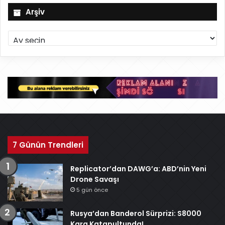
Arşiv
A
r
ş
i
v
7 Günün Trendleri
Replicator’dan DAWG’a: ABD’nin Yeni
Drone Savaşı
5 gün önce
Rusya’dan Banderol Sürprizi: S8000
Kara Katapultunda!