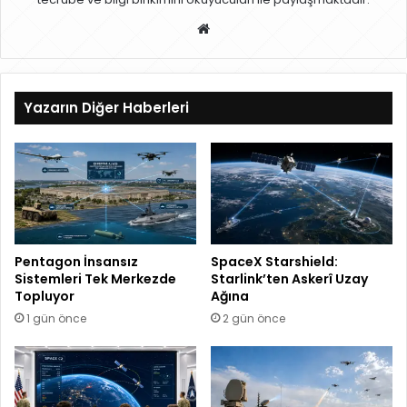
W
eb
sit
esi
Yazarın Diğer Haberleri
Pentagon İnsansız
SpaceX Starshield:
Sistemleri Tek Merkezde
Starlink’ten Askerî Uzay
Topluyor
Ağına
1 gün önce
2 gün önce