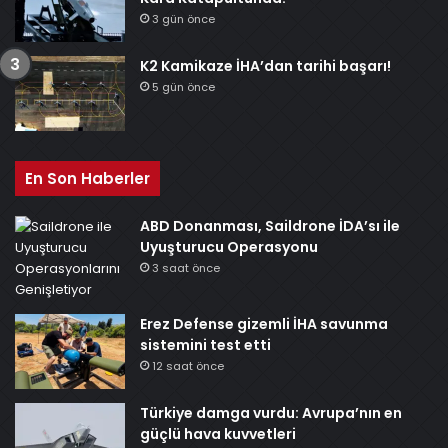
3 gün önce
K2 Kamikaze İHA’dan tarihi başarı!
5 gün önce
En Son Haberler
ABD Donanması, Saildrone İDA’sı ile
Uyuşturucu Operasyonu
3 saat önce
Erez Defense gizemli İHA savunma
sistemini test etti
12 saat önce
Türkiye damga vurdu: Avrupa’nın en
güçlü hava kuvvetleri