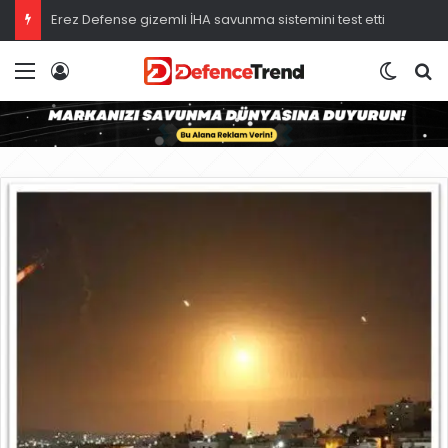
Erez Defense gizemli İHA savunma sistemini test etti
Menü
Giriş
Dış gö
A