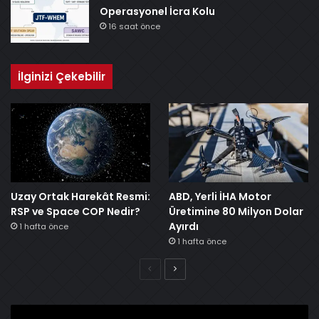
Operasyonel İcra Kolu
16 saat önce
İlginizi Çekebilir
Uzay Ortak Harekât Resmi:
ABD, Yerli İHA Motor
RSP ve Space COP Nedir?
Üretimine 80 Milyon Dolar
Ayırdı
1 hafta önce
1 hafta önce
Önceki
Sonraki