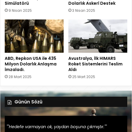
Simülatörü
Dolarlık Askerî Destek
9 Nisan 2025
3 Nisan 2025
ABD, Repkon USA ile 435
Avustralya, İlk HIMARS
Milyon Dolarlık Anlaşma
Roket Sistemlerini Teslim
İmzaladı.
Aldı
28 Mart 2025
25 Mart 2025
Günün Sözü
""Hedefe varmayan ok, yaydan boşuna çıkmıştır.""