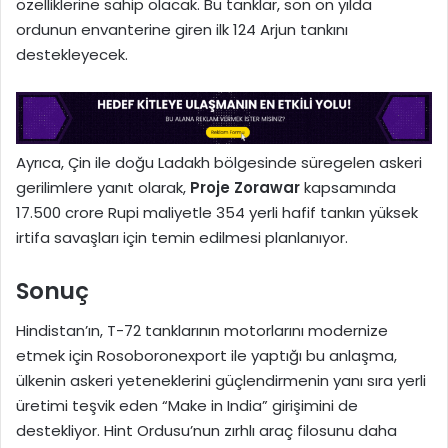
özelliklerine sahip olacak. Bu tanklar, son on yılda
ordunun envanterine giren ilk 124 Arjun tankını
destekleyecek.
Ayrıca, Çin ile doğu Ladakh bölgesinde süregelen askeri
gerilimlere yanıt olarak,
Proje Zorawar
kapsamında
17.500 crore Rupi maliyetle 354 yerli hafif tankın yüksek
irtifa savaşları için temin edilmesi planlanıyor.
Sonuç
Hindistan’ın, T-72 tanklarının motorlarını modernize
etmek için Rosoboronexport ile yaptığı bu anlaşma,
ülkenin askeri yeteneklerini güçlendirmenin yanı sıra yerli
üretimi teşvik eden “Make in India” girişimini de
destekliyor. Hint Ordusu’nun zırhlı araç filosunu daha