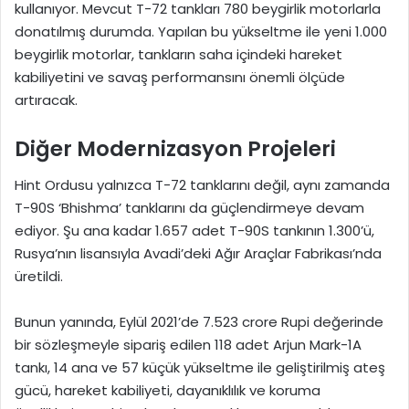
kullanıyor. Mevcut T-72 tankları 780 beygirlik motorlarla
donatılmış durumda. Yapılan bu yükseltme ile yeni 1.000
beygirlik motorlar, tankların saha içindeki hareket
kabiliyetini ve savaş performansını önemli ölçüde
artıracak.
Diğer Modernizasyon Projeleri
Hint Ordusu yalnızca T-72 tanklarını değil, aynı zamanda
T-90S ‘Bhishma’ tanklarını da güçlendirmeye devam
ediyor. Şu ana kadar 1.657 adet T-90S tankının 1.300’ü,
Rusya’nın lisansıyla Avadi’deki Ağır Araçlar Fabrikası’nda
üretildi.
Bunun yanında, Eylül 2021’de 7.523 crore Rupi değerinde
bir sözleşmeyle sipariş edilen 118 adet Arjun Mark-1A
tankı, 14 ana ve 57 küçük yükseltme ile geliştirilmiş ateş
gücü, hareket kabiliyeti, dayanıklılık ve koruma