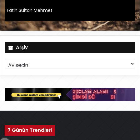
Fatih Sultan Mehmet
Arşiv
A
r
ş
i
v
7 Günün Trendleri