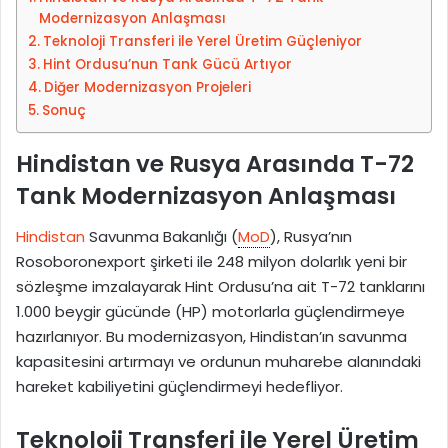
p
Modernizasyon Anlaşması
o
Teknoloji Transferi ile Yerel Üretim Güçleniyor
s
Hint Ordusu’nun Tank Gücü Artıyor
t
Diğer Modernizasyon Projeleri
Sonuç
a
g
Hindistan ve Rusya Arasında T-72
ö
n
Tank Modernizasyon Anlaşması
d
e
Hindistan
Savunma Bakanlığı (
MoD
), Rusya’nın
r
Rosoboronexport şirketi ile 248 milyon dolarlık yeni bir
m
sözleşme imzalayarak Hint Ordusu’na ait T-72 tanklarını
e
1.000 beygir gücünde (HP) motorlarla güçlendirmeye
k
hazırlanıyor. Bu modernizasyon, Hindistan’ın savunma
kapasitesini artırmayı ve ordunun muharebe alanındaki
hareket kabiliyetini güçlendirmeyi hedefliyor.
Teknoloji Transferi ile Yerel Üretim