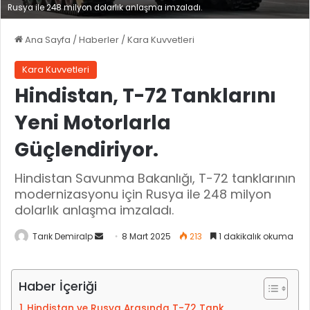
Rusya ile 248 milyon dolarlık anlaşma imzaladı.
Ana Sayfa
/
Haberler
/
Kara Kuvvetleri
Kara Kuvvetleri
Hindistan, T-72 Tanklarını
Yeni Motorlarla
Güçlendiriyor.
Hindistan Savunma Bakanlığı, T-72 tanklarının
modernizasyonu için Rusya ile 248 milyon
dolarlık anlaşma imzaladı.
Tarık Demiralp
B
8 Mart 2025
213
1 dakikalık okuma
i
r
Haber İçeriği
e
-
Hindistan ve Rusya Arasında T-72 Tank