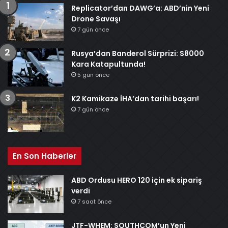
Replicator’dan DAWG’a: ABD’nin Yeni
Drone Savaşı
7 gün önce
Rusya’dan Banderol Sürprizi: S8000
Kara Katapultunda!
5 gün önce
K2 Kamikaze İHA’dan tarihi başarı!
7 gün önce
En Son Haberler
ABD Ordusu HERO 120 için ek sipariş
verdi
7 saat önce
JTF-WHEM: SOUTHCOM’un Yeni