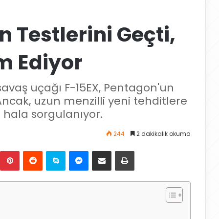
 Testlerini Geçti,
m Ediyor
 savaş uçağı F-15EX, Pentagon'un
Ancak, uzun menzilli yeni tehditlere
 hala sorgulanıyor.
244
2 dakikalık okuma
Pinterest
Reddit
Skype
Messenger
E-Posta ile paylaş
Yazdır