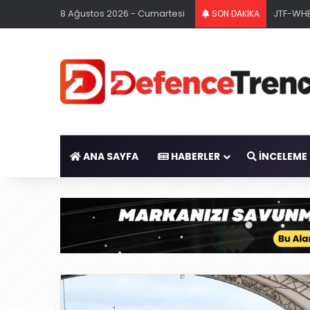
8 Ağustos 2026 - Cumartesi
JTF-WHE
SON DAKİKA
ANA SAYFA
HABERLER
İNCELEME