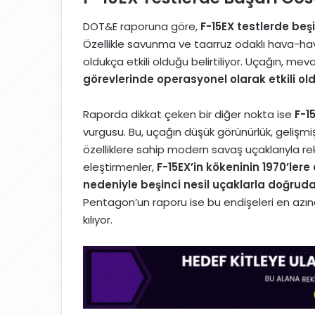
DOT&E raporuna göre,
F-15EX testlerde beşi
Özellikle savunma ve taarruz odaklı hava-h
oldukça etkili olduğu belirtiliyor. Uçağın, mev
görevlerinde operasyonel olarak etkili ol
Raporda dikkat çeken bir diğer nokta ise
F-1
vurgusu. Bu, uçağın düşük görünürlük, gelişmi
özelliklere sahip modern savaş uçaklarıyla r
eleştirmenler,
F-15EX’in kökeninin 1970’ler
nedeniyle beşinci nesil uçaklarla doğru
Pentagon’un raporu ise bu endişeleri en az
kılıyor.