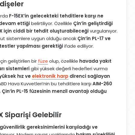
dişeler
orda
F-15EX’in gelecekteki tehditlere karşı ne
n devam ettiği
belirtiliyor. Özellikle
Çin’in geliştirdiği
 için ciddi bir tehdit oluşturabileceği
vurgulanıyor.
vcut sistemlere uygun olduğu ancak
Çin’in PL-17 ve
 testler yapılması gerektiği
ifade ediliyor.
n geliştirilen bir
füze
olup, özellikle
havada yakıt
rı sistemleri
gibi yüksek değerli hedefleri vurma
yüksek hız ve
elektronik harp
direnci sağlayan
. ABD Hava Kuvvetleri’nin bu tehditlere karşı
AIM-260
in’in PL-15 füzesinin menzil avantajı olduğu
Siparişi Gelebilir
venilirlik gereksinimlerini karşıladığı ve
lanıyor. Modern savaş uçaklarında
bakım sürekliliği