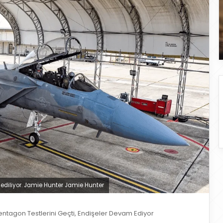
t ediliyor. Jamie Hunter Jamie Hunter
entagon Testlerini Geçti, Endişeler Devam Ediyor