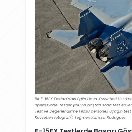
Bir F-15EX Florida’daki Eglin Hava Kuvvetleri Üssü’ne
operasyonel testler yoluyla baştan sona test edilen 
Test ve Değerlendirme Filosu personeli uçağın te
Kuvvetleri fotoğraf/1. Teğmen Karissa Rodriguez
F-15EX Testlerde Başarı Gös