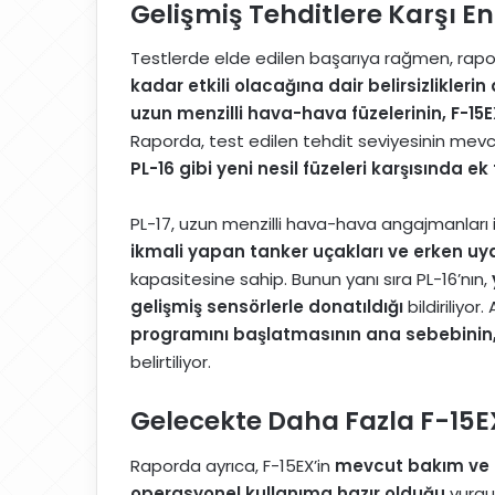
Gelişmiş Tehditlere Karşı En
Testlerde elde edilen başarıya rağmen, rap
kadar etkili olacağına dair belirsizlikleri
uzun menzilli hava-hava füzelerinin, F-15EX
Raporda, test edilen tehdit seviyesinin me
PL-16 gibi yeni nesil füzeleri karşısında ek
PL-17, uzun menzilli hava-hava angajmanları içi
ikmali yapan tanker uçakları ve erken uya
kapasitesine sahip. Bunun yanı sıra PL-16’nın,
gelişmiş sensörlerle donatıldığı
bildiriliyor
programını başlatmasının ana sebebinin, Ç
belirtiliyor.
Gelecekte Daha Fazla F-15EX 
Raporda ayrıca, F-15EX’in
mevcut bakım ve gü
operasyonel kullanıma hazır olduğu
vurgu