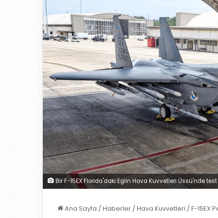
Bir F-15EX Florida'daki Eglin Hava Kuvvetleri Üssü'nde tes
Ana Sayfa
/
Haberler
/
Hava Kuvvetleri
/
F-15EX P