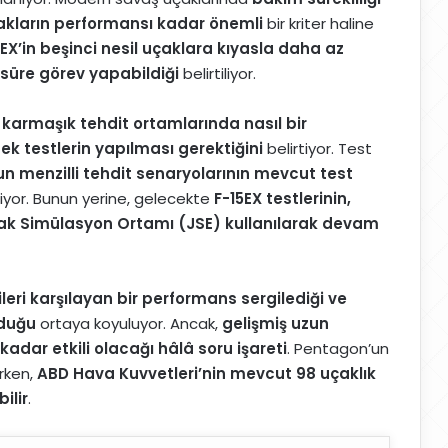
çakların performansı kadar önemli
bir kriter haline
5EX’in beşinci nesil uçaklara kıyasla daha az
süre görev yapabildiği
belirtiliyor.
 karmaşık tehdit ortamlarında nasıl bir
k testlerin yapılması gerektiğini
belirtiyor. Test
un menzilli tehdit senaryolarının mevcut test
liyor. Bunun yerine, gelecekte
F-15EX testlerinin,
k Simülasyon Ortamı (JSE) kullanılarak devam
leri karşılayan bir performans sergilediği ve
lduğu
ortaya koyuluyor. Ancak,
gelişmiş uzun
kadar etkili olacağı hâlâ soru işareti
. Pentagon’un
irken,
ABD Hava Kuvvetleri’nin mevcut 98 uçaklık
ilir
.