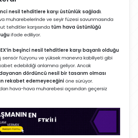
nci nesil tehditlere karşı üstünlük sağladı
.
ava muharebelerinde ve seyir füzesi savunmasında
cut tehditler karşısında
tüm hava üstünlüğü
duğu
ifade ediliyor.
5EX’in beşinci nesil tehditlere karşı başarılı olduğu
ş sensör füzyonu ve yüksek manevra kabiliyeti gibi
ekabet edebildiği anlamına geliyor. Ancak
e dayanan dördüncü nesil bir tasarım olması
dan rekabet edemeyeceğini
öne sürüyor.
ından hava-hava muharebesi açısından geçersiz