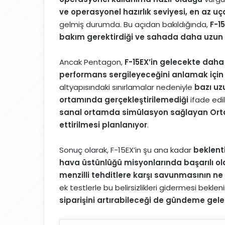
ve operasyonel hazırlık seviyesi, en az u
gelmiş durumda. Bu açıdan bakıldığında,
F-1
bakım gerektirdiği ve sahada daha uzun 
Ancak Pentagon,
F-15EX’in gelecekte daha
performans sergileyeceğini anlamak için e
altyapısındaki sınırlamalar nedeniyle
bazı uz
ortamında gerçekleştirilemediği
ifade edi
sanal ortamda simülasyon sağlayan Orta
ettirilmesi planlanıyor
.
Sonuç olarak, F-15EX’in şu ana kadar
beklenti
hava üstünlüğü misyonlarında başarılı o
menzilli tehditlere karşı savunmasının ne 
ek testlerle bu belirsizlikleri gidermesi beklen
siparişini artırabileceği de gündeme geleb