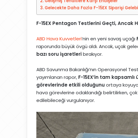
Gelişmiş Tehditlere Karşı Endişeler
t
Gelecekte Daha Fazla F-15EX Siparişi Gelebil
a
g
F-15EX Pentagon Testlerini Geçti, Ancak H
ö
n
ABD Hava Kuvvetleri
’nin en yeni savaş uçağı
d
raporunda büyük övgü aldı. Ancak, uçak gele
e
bazı soru işaretleri
bırakıyor.
r
m
ABD Savunma Bakanlığı’nın Operasyonel Test
e
yayımlanan rapor,
F-15EX’in tam kapsamlı ü
k
görevlerinde etkili olduğunu
ortaya koyuyor.
hava görevlerine odaklandığı belirtilirken, ço
edilebileceği vurgulanıyor.