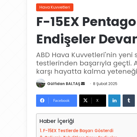
Hava Kuvvetleri
F-15EX Pentagon
Endişeler Deva
ABD Hava Kuvvetleri'nin yeni
testlerinden başarıyla geçti. 
karşı hayatta kalma yeteneği
Gülfidan BALTAŞ
B
8 Şubat 2025
i
LinkedIn
Tumblr
r
Facebook
X
e
-
Haber İçeriği
p
o
F-15EX Testlerde Başarı Gösterdi
s