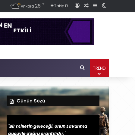
℃
26
Giriş
Rastgele Haber Ok
Kenar Bölmesi
Dış görünüm
Takip Et
Ankara
Ara
TREND
Günün Sözü
"
Bir milletin geleceği, onun savunma
gücüyle doğru orantılıdır.
"