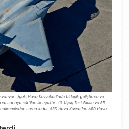
 varıyor. Uçak, Hava Kuvvetleri’nde birleşik geliştirme ve
ve sahaya sürülen ilk uçaktır. 40. Uçuş Test Filosu ve 85.
st edilmesinden sorumludur. ABD Hava Kuvvetleri ABD Hava
terdi