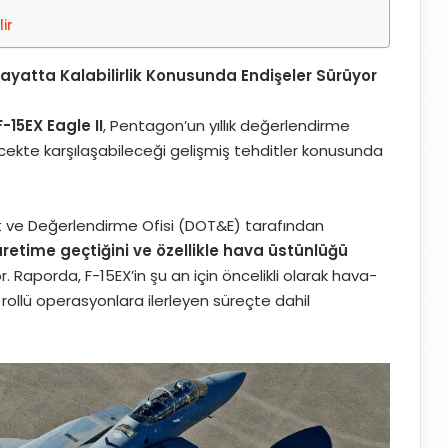
ir
ayatta Kalabilirlik Konusunda Endişeler Sürüyor
F-15EX Eagle II
, Pentagon’un yıllık değerlendirme
cekte karşılaşabileceği gelişmiş tehditler konusunda
 ve Değerlendirme Ofisi (DOT&E) tarafından
retime geçtiğini ve özellikle hava üstünlüğü
 Raporda, F-15EX’in şu an için öncelikli olarak hava-
k rollü operasyonlara ilerleyen süreçte dahil