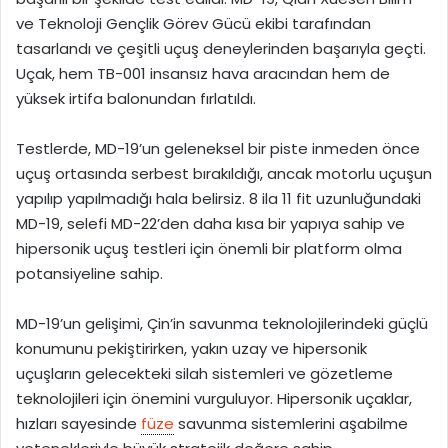
ve Teknoloji Gençlik Görev Gücü ekibi tarafından
t
tasarlandı ve çeşitli uçuş deneylerinden başarıyla geçti.
a
Uçak, hem TB-001 insansız hava aracından hem de
g
ö
yüksek irtifa balonundan fırlatıldı.
n
d
Testlerde, MD-19’un geleneksel bir piste inmeden önce
e
uçuş ortasında serbest bırakıldığı, ancak motorlu uçuşun
r
yapılıp yapılmadığı hala belirsiz. 8 ila 11 fit uzunluğundaki
m
MD-19, selefi MD-22’den daha kısa bir yapıya sahip ve
e
hipersonik uçuş testleri için önemli bir platform olma
k
potansiyeline sahip.
MD-19’un gelişimi, Çin’in savunma teknolojilerindeki güçlü
konumunu pekiştirirken, yakın uzay ve hipersonik
uçuşların gelecekteki silah sistemleri ve gözetleme
teknolojileri için önemini vurguluyor. Hipersonik uçaklar,
hızları sayesinde
füze
savunma sistemlerini aşabilme