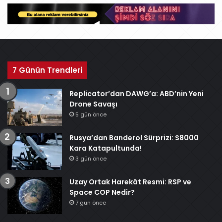
v
7 Günün Trendleri
Replicator’dan DAWG’a: ABD’nin Yeni
Drone Savaşı
5 gün önce
Rusya’dan Banderol Sürprizi: S8000
Kara Katapultunda!
3 gün önce
Uzay Ortak Harekât Resmi: RSP ve
Space COP Nedir?
7 gün önce