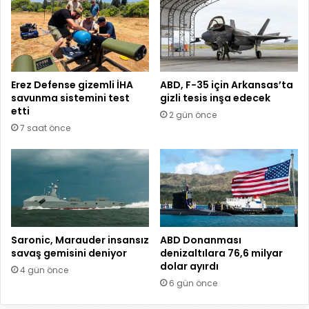
Erez Defense gizemli İHA
ABD, F-35 için Arkansas’ta
savunma sistemini test
gizli tesis inşa edecek
etti
2 gün önce
7 saat önce
Saronic, Marauder insansız
ABD Donanması
savaş gemisini deniyor
denizaltılara 76,6 milyar
dolar ayırdı
4 gün önce
6 gün önce