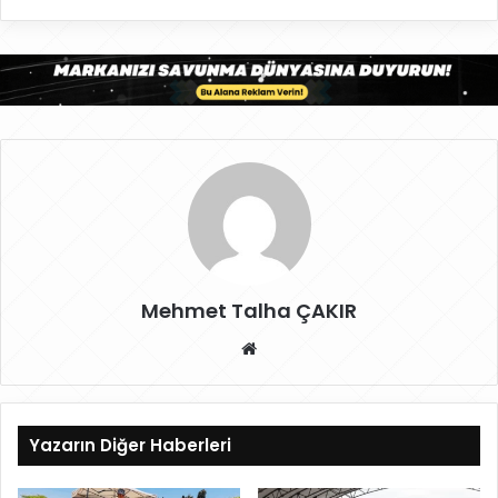
Mehmet Talha ÇAKIR
W
eb
sit
esi
Yazarın Diğer Haberleri