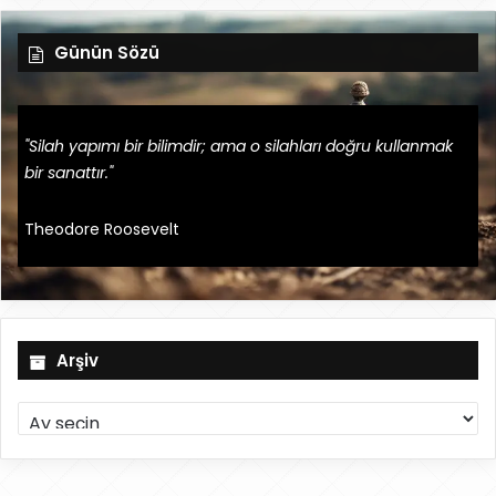
Günün Sözü
"Silah yapımı bir bilimdir; ama o silahları doğru kullanmak
bir sanattır."
Theodore Roosevelt
Arşiv
A
r
ş
i