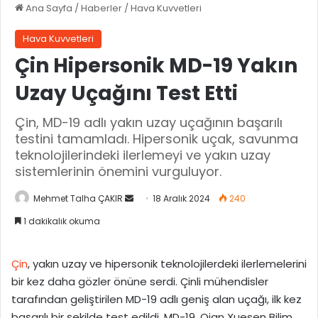
Ana Sayfa
/
Haberler
/
Hava Kuvvetleri
Hava Kuvvetleri
Çin Hipersonik MD-19 Yakın
Uzay Uçağını Test Etti
Çin, MD-19 adlı yakın uzay uçağının başarılı
testini tamamladı. Hipersonik uçak, savunma
teknolojilerindeki ilerlemeyi ve yakın uzay
sistemlerinin önemini vurguluyor.
Mehmet Talha ÇAKIR
B
18 Aralık 2024
240
i
1 dakikalık okuma
r
e
Çin
, yakın uzay ve hipersonik teknolojilerdeki ilerlemelerini
-
bir kez daha gözler önüne serdi. Çinli mühendisler
p
tarafından geliştirilen MD-19 adlı geniş alan uçağı, ilk kez
o
başarılı bir şekilde test edildi. MD-19, Qian Xuesen Bilim
s