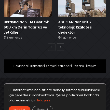
Ukrayna’dan İHA Devrimi:
ASELSAN’dan kritik
600 km Derin Taarruz ve
teknoloji: Kızılötesi
JetKiller
dedektör
3 gün önce
1 gün önce
Önceki
Sonraki
Hakkında
|
Hizmetler
|
Kariyer
|
Yazarlar
|
Reklam
|
İletişim
Bu internet sitesinde sizlere daha iyi hizmet sunulabilmesi
Ana Sayfa
Gizlilik Politikası
Çerez Politikası
için çerezler kullanılmaktadır. Çerez politikamız hakkında
bilgi edinmek için
tıklayınız
Türkçe
Kullanım Koşulları
KVKK Politikası
▼
Kabul et
Reddet