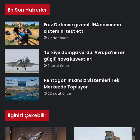
En Son Haberler
Erez Defense gizemli İHA savunma
sistemini test etti
7 saat önce
Türkiye damga vurdu: Avrupa’nın en
güçlü hava kuvvetleri
9 saat önce
Pentagon İnsansız Sistemleri Tek
Merkezde Topluyor
22 saat önce
İlginizi Çekebilir