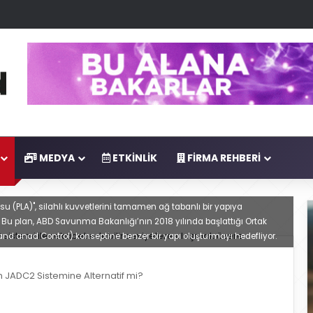
MEDYA
ETKINLIK
FIRMA REHBERI
u (PLA)", silahlı kuvvetlerini tamamen ağ tabanlı bir yapıya
 Bu plan, ABD Savunma Bakanlığı’nın 2018 yılında başlattığı Ortak
d anad Control) konseptine benzer bir yapı oluşturmayı hedefliyor.
n JADC2 Sistemine Alternatif mi?