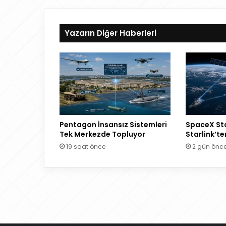
esi
Yazarın Diğer Haberleri
Pentagon İnsansız Sistemleri
SpaceX Sta
Tek Merkezde Topluyor
Starlink’te
19 saat önce
2 gün önc