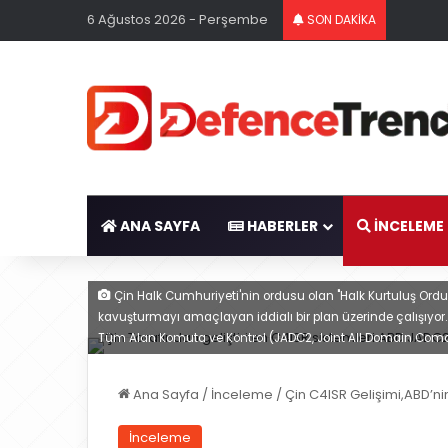
6 Ağustos 2026 - Perşembe
SON DAKİKA
ANA SAYFA
HABERLER
İNCELEME
Çin Halk Cumhuriyeti'nin ordusu olan "Halk Kurtuluş Ordus
kavuşturmayı amaçlayan iddialı bir plan üzerinde çalışıyor.
Tüm Alan Komuta ve Kontrol (JADC2, Joint All Domain Coman
Ana Sayfa
/
İnceleme
/
Çin C4ISR Gelişimi,ABD’ni
İnceleme