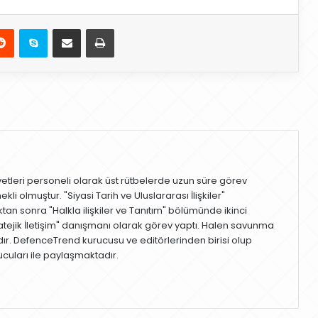
Reddit
Skype
E-Posta ile paylaş
Yazdır
vetleri personeli olarak üst rütbelerde uzun süre görev
li olmuştur. "Siyasi Tarih ve Uluslararası İlişkiler"
an sonra "Halkla ilişkiler ve Tanıtım" bölümünde ikinci
atejik İletişim" danışmanı olarak görev yaptı. Halen savunma
r. DefenceTrend kurucusu ve editörlerinden birisi olup
ucuları ile paylaşmaktadır.