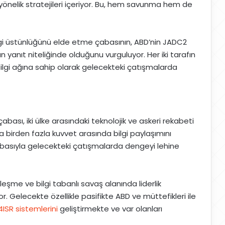
yönelik stratejileri içeriyor. Bu, hem savunma hem de
lgi üstünlüğünü elde etme çabasının, ABD’nin JADC2
yanıt niteliğinde olduğunu vurguluyor. Her iki tarafın
ı bilgi ağına sahip olarak gelecekteki çatışmalarda
bası, iki ülke arasındaki teknolojik ve askeri rekabeti
la birden fazla kuvvet arasında bilgi paylaşımını
çabasıyla gelecekteki çatışmalarda dengeyi lehine
lleşme ve bilgi tabanlı savaş alanında liderlik
r. Gelecekte özellikle pasifikte ABD ve müttefikleri ile
4ISR sistemlerini
geliştirmekte ve var olanları