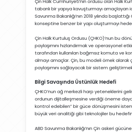
Çin Halk Cumhuriyeti’nin ordusu olan Halk Kur
a
tabanlı bir yapıya kavuşturmayı amaçlayan iddi
g
Savunma Bakanlığı’nın 2018 yılında başlattığ
ö
konseptine benzer bir yapı oluşturmayı hedef
n
d
Çin Halk Kurtuluş Ordusu (ÇHKO)’nun bu dönüşü
e
r
paylaşımını hızlandırmak ve operasyonel etkinl
m
tarafından kullanılan bağımsız komuta ve kon
e
almayı amaçlar. Çin, bu modeli örnek alarak ço
k
paylaşımını sağlayacak bir sistem geliştirmek 
Bilgi Savaşında Üstünlük Hedefi
ÇHKO’nun ağ merkezli harp yeteneklerini geliş
ordunun dijitalleşmesine verdiği öneme dayanı
kontrol edebilen” bir güce dönüşmesini istem
büyük veri analitiği gibi teknolojiler bu hedef
ABD Savunma Bakanlığı’nın Çin askeri gücüne iliş