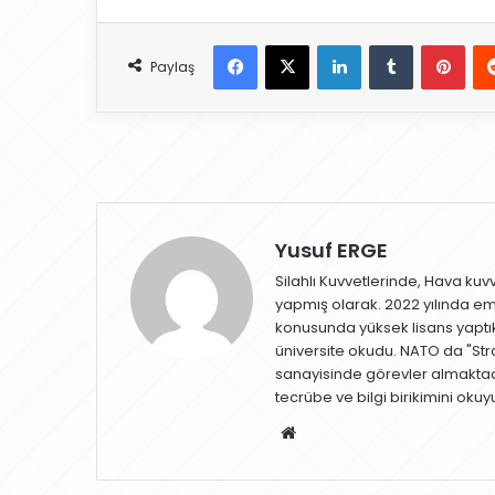
Facebook
X
LinkedIn
Tumblr
Pinterest
Paylaş
Yusuf ERGE
Silahlı Kuvvetlerinde, Hava kuv
yapmış olarak. 2022 yılında emek
konusunda yüksek lisans yaptıkt
üniversite okudu. NATO da "Str
sanayisinde görevler almaktadı
tecrübe ve bilgi birikimini okuy
W
eb
sit