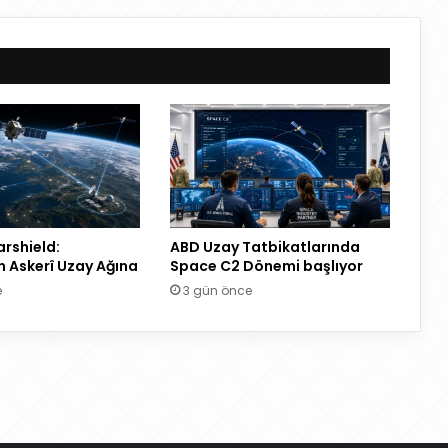
rshield:
ABD Uzay Tatbikatlarında
n Askerî Uzay Ağına
Space C2 Dönemi başlıyor
e
3 gün önce