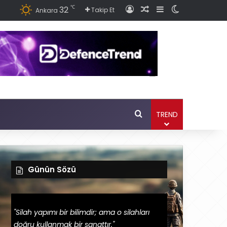
℃
32
Giriş
Rastgele Haber Ok
Kenar Bölmesi
Dış görünüm
Takip Et
Ankara
Ara
TREND
Günün Sözü
"Silah yapımı bir bilimdir; ama o silahları
doğru kullanmak bir sanattır."