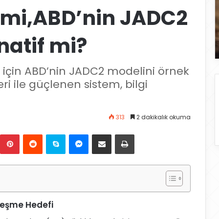
şimi,ABD’nin JADC2
natif mi?
k için ABD’nin JADC2 modelini örnek
ri ile güçlenen sistem, bilgi
313
2 dakikalık okuma
Pinterest
Reddit
Skype
Messenger
E-Posta ile paylaş
Yazdır
lleşme Hedefi