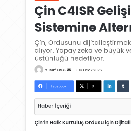
Çin C4ISR Geli
Sistemine Alter
Çin, Ordusunu dijitalleştirme
alıyor. Yapay zeka ve büyük ve
üstünlüğü hedefliyor.
Yusuf ERGE
B
19 Ocak 2025
i
LinkedIn
Tumblr
r
Facebook
X
e
-
Haber İçeriği
p
o
s
Çin’in Halk Kurtuluş Ordusu için Dijita
t