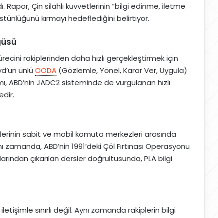
ı. Rapor, Çin silahlı kuvvetlerinin “bilgi edinme, iletme
tünlüğünü kırmayı hedeflediğini belirtiyor.
güsü
sürecini rakiplerinden daha hızlı gerçekleştirmek için
oyd’un ünlü
OODA
(Gözlemle, Yönel, Karar Ver, Uygula)
ı, ABD’nin JADC2 sisteminde de vurgulanan hızlı
dir.
etlerinin sabit ve mobil komuta merkezleri arasında
Aynı zamanda, ABD’nin 1991’deki Çöl Fırtınası Operasyonu
ılarından çıkarılan dersler doğrultusunda, PLA bilgi
iletişimle sınırlı değil. Aynı zamanda rakiplerin bilgi