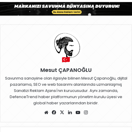
Mesut ÇAPANOĞLU
Savunma sanayiine olan ilgisiyle bilinen Mesut Çapanoğlu, dijital
pazarlama, SEO ve web tasarımı alanlarında uzmanlaşmış
Sanatizi Reklam Ajansı'nın kurucusudur. Aynı zamanda,
DefenceTrend haber platformunun yönetim kurulu üyesi ve
global haber yazarlarından biridir.
W
Fa
X
Lin
Yo
Ins
eb
ce
ke
uT
ta
sit
bo
dIn
ub
gr