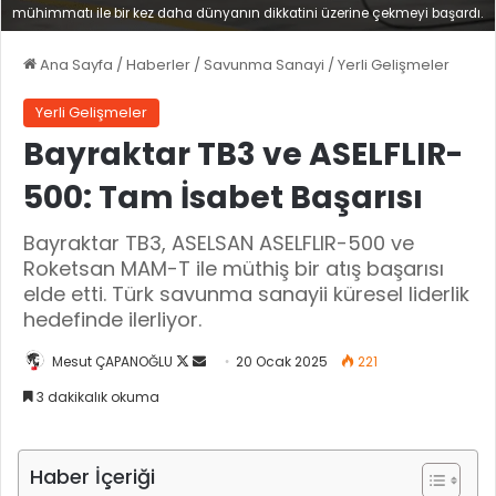
mühimmatı ile bir kez daha dünyanın dikkatini üzerine çekmeyi başardı.
Ana Sayfa
/
Haberler
/
Savunma Sanayi
/
Yerli Gelişmeler
Yerli Gelişmeler
Bayraktar TB3 ve ASELFLIR-
500: Tam İsabet Başarısı
Bayraktar TB3, ASELSAN ASELFLIR-500 ve
Roketsan MAM-T ile müthiş bir atış başarısı
elde etti. Türk savunma sanayii küresel liderlik
hedefinde ilerliyor.
Mesut ÇAPANOĞLU
X
B
20 Ocak 2025
221
'
i
3 dakikalık okuma
i
r
t
e
a
-
Haber İçeriği
k
p