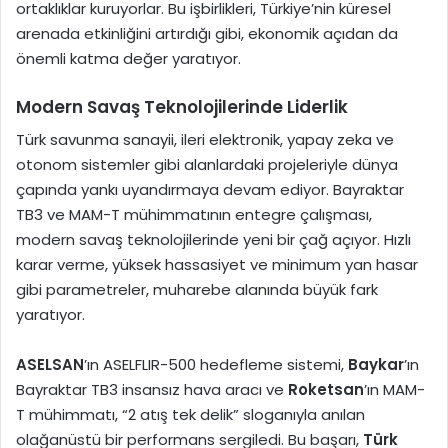
ortaklıklar kuruyorlar. Bu işbirlikleri, Türkiye’nin küresel
arenada etkinliğini artırdığı gibi, ekonomik açıdan da
önemli katma değer yaratıyor.
Modern Savaş Teknolojilerinde Liderlik
Türk savunma sanayii, ileri elektronik, yapay zeka ve
otonom sistemler gibi alanlardaki projeleriyle dünya
çapında yankı uyandırmaya devam ediyor. Bayraktar
TB3 ve MAM-T mühimmatının entegre çalışması,
modern savaş teknolojilerinde yeni bir çağ açıyor. Hızlı
karar verme, yüksek hassasiyet ve minimum yan hasar
gibi parametreler, muharebe alanında büyük fark
yaratıyor.
ASELSAN
’ın ASELFLIR-500 hedefleme sistemi,
Baykar
’ın
Bayraktar TB3 insansız hava aracı ve
Roketsan
’ın MAM-
T mühimmatı, “2 atış tek delik” sloganıyla anılan
olağanüstü bir performans sergiledi. Bu başarı,
Türk