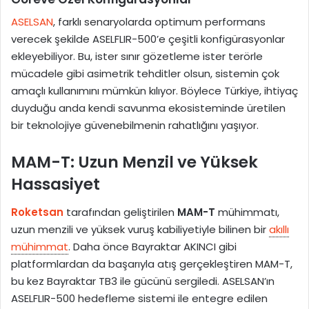
ASELSAN
, farklı senaryolarda optimum performans
verecek şekilde ASELFLIR-500’e çeşitli konfigürasyonlar
ekleyebiliyor. Bu, ister sınır gözetleme ister terörle
mücadele gibi asimetrik tehditler olsun, sistemin çok
amaçlı kullanımını mümkün kılıyor. Böylece Türkiye, ihtiyaç
duyduğu anda kendi savunma ekosisteminde üretilen
bir teknolojiye güvenebilmenin rahatlığını yaşıyor.
MAM-T: Uzun Menzil ve Yüksek
Hassasiyet
Roketsan
tarafından geliştirilen
MAM-T
mühimmatı,
uzun menzili ve yüksek vuruş kabiliyetiyle bilinen bir
akıllı
mühimmat
. Daha önce Bayraktar AKINCI gibi
platformlardan da başarıyla atış gerçekleştiren MAM-T,
bu kez Bayraktar TB3 ile gücünü sergiledi. ASELSAN’ın
ASELFLIR-500 hedefleme sistemi ile entegre edilen