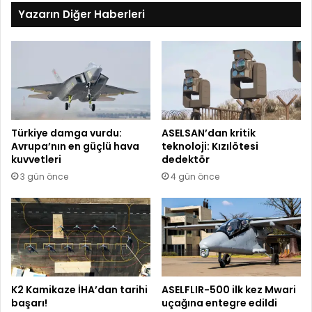
esi
ok
e
a
Yazarın Diğer Haberleri
m
Türkiye damga vurdu:
ASELSAN’dan kritik
Avrupa’nın en güçlü hava
teknoloji: Kızılötesi
kuvvetleri
dedektör
3 gün önce
4 gün önce
K2 Kamikaze İHA’dan tarihi
ASELFLIR-500 ilk kez Mwari
başarı!
uçağına entegre edildi