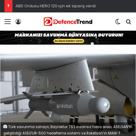
ABD Ordusu HERO 120 için ek sipariş verdi
Menü
Giriş
Dış gö
A
Türk savunma sanayii, Bayraktar TB3 insansız hava aracı, ASELSAN’ın
geliştirdiği ASELFLIR-500 hedefleme sistemi ve Roketsan’ın MAM-T