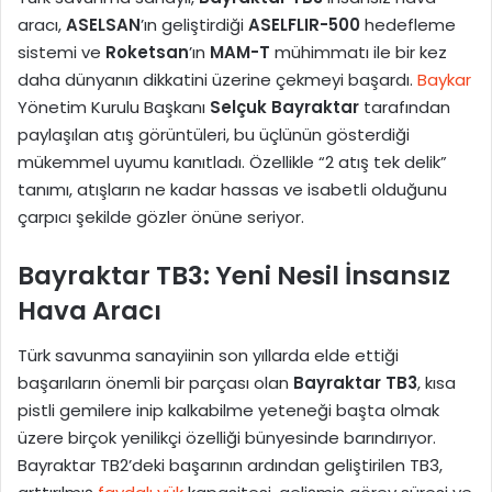
aracı,
ASELSAN
’ın geliştirdiği
ASELFLIR-500
hedefleme
sistemi ve
Roketsan
’ın
MAM-T
mühimmatı ile bir kez
daha dünyanın dikkatini üzerine çekmeyi başardı.
Baykar
Yönetim Kurulu Başkanı
Selçuk Bayraktar
tarafından
paylaşılan atış görüntüleri, bu üçlünün gösterdiği
mükemmel uyumu kanıtladı. Özellikle “2 atış tek delik”
tanımı, atışların ne kadar hassas ve isabetli olduğunu
çarpıcı şekilde gözler önüne seriyor.
Bayraktar TB3: Yeni Nesil İnsansız
Hava Aracı
Türk savunma sanayiinin son yıllarda elde ettiği
başarıların önemli bir parçası olan
Bayraktar TB3
, kısa
pistli gemilere inip kalkabilme yeteneği başta olmak
üzere birçok yenilikçi özelliği bünyesinde barındırıyor.
Bayraktar TB2’deki başarının ardından geliştirilen TB3,