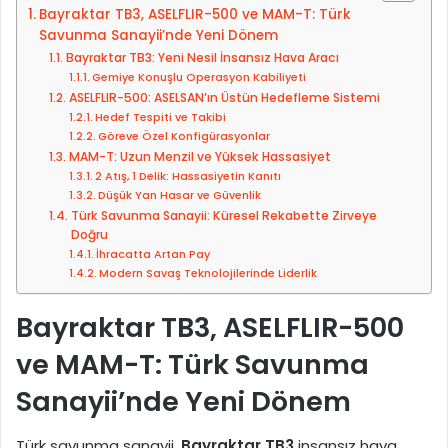
Bayraktar TB3, ASELFLIR-500 ve MAM-T: Türk
i
o
Savunma Sanayii’nde Yeni Dönem
p
s
Bayraktar TB3: Yeni Nesil İnsansız Hava Aracı
e
t
Gemiye Konuşlu Operasyon Kabiliyeti
d
a
ASELFLIR-500: ASELSAN’ın Üstün Hedefleme Sistemi
Hedef Tespiti ve Takibi
i
g
Göreve Özel Konfigürasyonlar
n
ö
MAM-T: Uzun Menzil ve Yüksek Hassasiyet
n
2 Atış, 1 Delik: Hassasiyetin Kanıtı
d
Düşük Yan Hasar ve Güvenlik
e
Türk Savunma Sanayii: Küresel Rekabette Zirveye
Doğru
r
İhracatta Artan Pay
m
Modern Savaş Teknolojilerinde Liderlik
e
k
Bayraktar TB3, ASELFLIR-500
ve MAM-T: Türk Savunma
Sanayii’nde Yeni Dönem
Türk savunma sanayii,
Bayraktar TB3
insansız hava