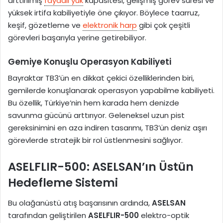
arttırılmış
faydalı yük
kapasitesi, gelişmiş görev süresi ve
yüksek irtifa kabiliyetiyle öne çıkıyor. Böylece taarruz,
keşif, gözetleme ve
elektronik harp
gibi çok çeşitli
görevleri başarıyla yerine getirebiliyor.
Gemiye Konuşlu Operasyon Kabiliyeti
Bayraktar TB3’ün en dikkat çekici özelliklerinden biri,
gemilerde konuşlanarak operasyon yapabilme kabiliyeti.
Bu özellik, Türkiye’nin hem karada hem denizde
savunma gücünü arttırıyor. Geleneksel uzun pist
gereksinimini en aza indiren tasarımı, TB3’ün deniz aşırı
görevlerde stratejik bir rol üstlenmesini sağlıyor.
ASELFLIR-500: ASELSAN’ın Üstün
Hedefleme Sistemi
Bu olağanüstü atış başarısının ardında,
ASELSAN
tarafından geliştirilen
ASELFLIR-500
elektro-optik