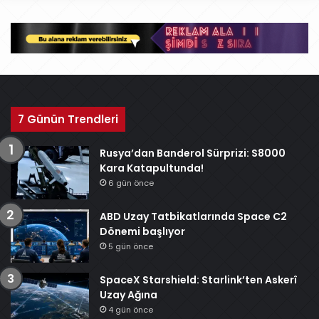
i
v
7 Günün Trendleri
Rusya’dan Banderol Sürprizi: S8000
Kara Katapultunda!
6 gün önce
ABD Uzay Tatbikatlarında Space C2
Dönemi başlıyor
5 gün önce
SpaceX Starshield: Starlink’ten Askerî
Uzay Ağına
4 gün önce