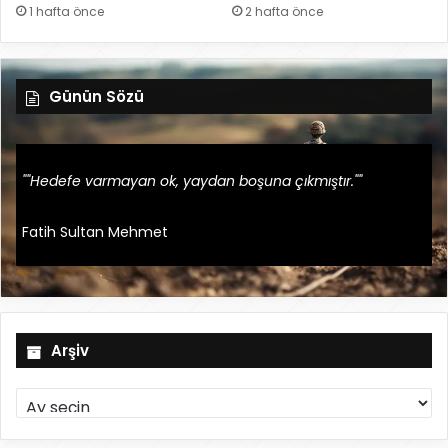
1 hafta önce
2 hafta önce
Günün Sözü
""Hedefe varmayan ok, yaydan boşuna çıkmıştır.""
Fatih Sultan Mehmet
Arşiv
A
r
ş