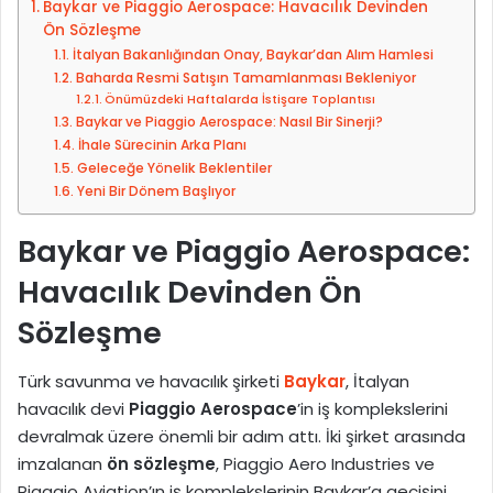
Baykar ve Piaggio Aerospace: Havacılık Devinden
i
o
Ön Sözleşme
p
s
İtalyan Bakanlığından Onay, Baykar’dan Alım Hamlesi
e
t
Baharda Resmi Satışın Tamamlanması Bekleniyor
d
a
Önümüzdeki Haftalarda İstişare Toplantısı
Baykar ve Piaggio Aerospace: Nasıl Bir Sinerji?
i
g
İhale Sürecinin Arka Planı
n
ö
Geleceğe Yönelik Beklentiler
n
Yeni Bir Dönem Başlıyor
d
e
Baykar ve Piaggio Aerospace:
r
m
Havacılık Devinden Ön
e
Sözleşme
k
Türk savunma ve havacılık şirketi
Baykar
, İtalyan
havacılık devi
Piaggio Aerospace
’in iş komplekslerini
devralmak üzere önemli bir adım attı. İki şirket arasında
imzalanan
ön sözleşme
, Piaggio Aero Industries ve
Piaggio Aviation’ın iş komplekslerinin Baykar’a geçişini