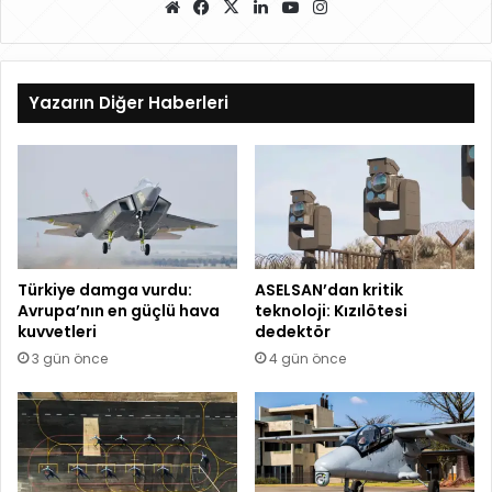
W
Fa
X
Lin
Yo
Ins
eb
ce
ke
uT
ta
sit
bo
dIn
ub
gr
esi
ok
e
a
Yazarın Diğer Haberleri
m
Türkiye damga vurdu:
ASELSAN’dan kritik
Avrupa’nın en güçlü hava
teknoloji: Kızılötesi
kuvvetleri
dedektör
3 gün önce
4 gün önce