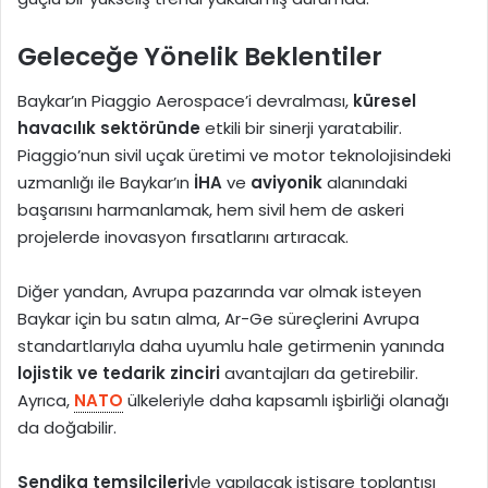
Geleceğe Yönelik Beklentiler
Baykar’ın Piaggio Aerospace’i devralması,
küresel
havacılık sektöründe
etkili bir sinerji yaratabilir.
Piaggio’nun sivil uçak üretimi ve motor teknolojisindeki
uzmanlığı ile Baykar’ın
İHA
ve
aviyonik
alanındaki
başarısını harmanlamak, hem sivil hem de askeri
projelerde inovasyon fırsatlarını artıracak.
Diğer yandan, Avrupa pazarında var olmak isteyen
Baykar için bu satın alma, Ar-Ge süreçlerini Avrupa
standartlarıyla daha uyumlu hale getirmenin yanında
lojistik ve tedarik zinciri
avantajları da getirebilir.
Ayrıca,
NATO
ülkeleriyle daha kapsamlı işbirliği olanağı
da doğabilir.
Sendika temsilcileri
yle yapılacak istişare toplantısı