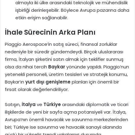
almayla iki ülke arasındaki teknolojik ve mühendislik
işbirliği derinleşebilir. Böylece Avrupa pazarına daha
etkin erişim sağlanabilir.
İhale Sürecinin Arka Planı
Piaggio Aerospace’in satış süreci, finansal zorluklar
nedeniyle bir süredir gündemdeydi. Birçok uluslararası
firma, İtalyan şirketini satın almak için teklifler sunmuş
olsa da nihai tercih
Baykar
yönünde yapıldı. Piaggio’nun
yetenekli personeli, üretim tesisleri ve stratejik konumu,
Baykar’ın
yurt dışı genişleme
planları için önemli bir
fırsat olarak değerlendiriliyor.
Satışın,
İtalya
ve
Türkiye
arasındaki diplomatik ve ticari
ilişkilerde de yeni bir sayfa açma potansiyeli var. İtalya,
Avrupa’nın önemli havacılık ve savunma merkezlerinden
biri; Türkiye ise savunma ve havacılık sanayii alanında
güçlü bir yükseliş trendi yakalamış durumda.