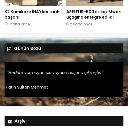
K2 Kamikaze İHA’dan tarihi
ASELFLIR-500 ilk kez Mwari
başarı!
uçağına entegre edildi
1 hafta önce
2 hafta önce
Günün Sözü
""Hedefe varmayan ok, yaydan boşuna çıkmıştır.""
Fatih Sultan Mehmet
Arşiv