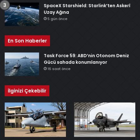
SpaceX Starshield: Starlink’ten Askerî
Uzay Ağına
5 gün önce
En Son Haberler
Task Force 59: ABD’nin Otonom Deniz
Gücü sahada konumlanıyor
16 saat önce
İlginizi Çekebilir