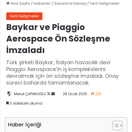
Ana Sayfa
/
Haberler
/
Savunma Sanayi
/
Yerli Gelişmeler
Yerli Gelişmeler
Baykar ve Piaggio
Aerospace Ön Sözleşme
İmzaladı
Türk şirketi Baykar, İtalyan havacılık devi
Piaggio Aerospace’in iş komplekslerini
devralmak için ön sözleşme imzaladı. Onay
süreci baharda tamamlanacak.
Mesut ÇAPANOĞLU
X
B
28 Ocak 2025
235
'
i
3 dakikalık okuma
i
r
t
e
a
-
Haber İçeriği
k
p