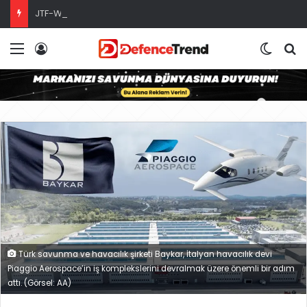
JTF-WHEM: SOUTHCOM’un Yeni Operasyonel İcra Kolu
Menü
Giriş
Dış gö
A
Türk savunma ve havacılık şirketi Baykar, İtalyan havacılık devi
Piaggio Aerospace’in iş komplekslerini devralmak üzere önemli bir adım
attı. (Görsel: AA)