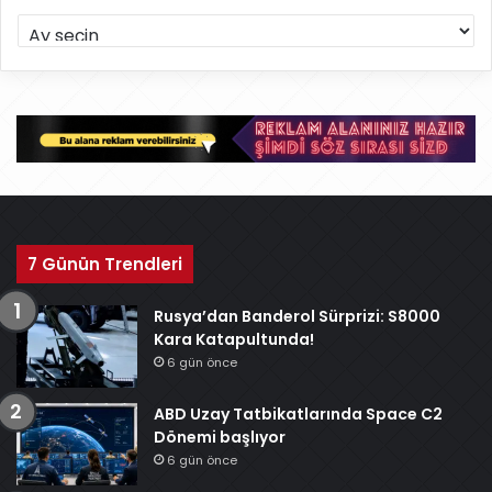
A
r
ş
i
v
7 Günün Trendleri
Rusya’dan Banderol Sürprizi: S8000
Kara Katapultunda!
6 gün önce
ABD Uzay Tatbikatlarında Space C2
Dönemi başlıyor
6 gün önce