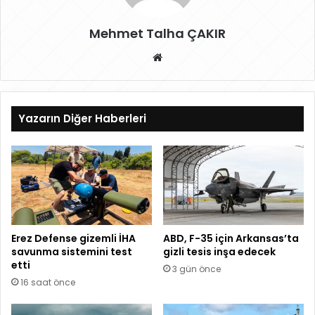
Mehmet Talha ÇAKIR
W
eb
sit
esi
Yazarın Diğer Haberleri
Erez Defense gizemli İHA
ABD, F-35 için Arkansas’ta
savunma sistemini test
gizli tesis inşa edecek
etti
3 gün önce
16 saat önce