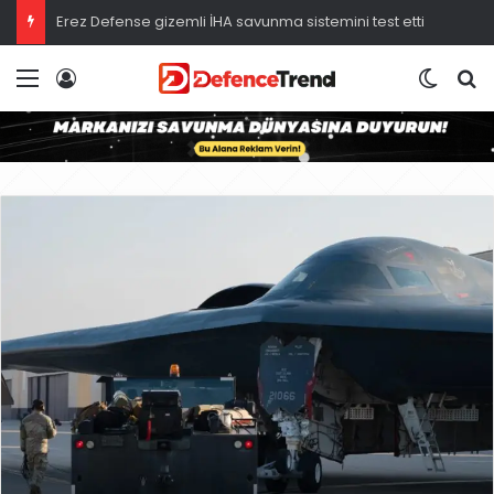
Erez Defense gizemli İHA savunma sistemini test etti
Menü
Giriş
Dış gö
A