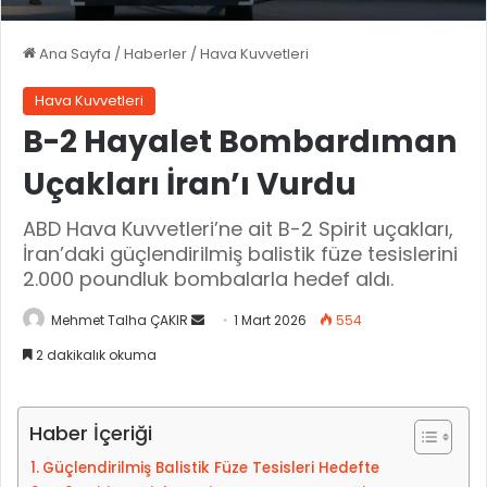
Ana Sayfa
/
Haberler
/
Hava Kuvvetleri
Hava Kuvvetleri
B-2 Hayalet Bombardıman
Uçakları İran’ı Vurdu
ABD Hava Kuvvetleri’ne ait B-2 Spirit uçakları,
İran’daki güçlendirilmiş balistik füze tesislerini
2.000 poundluk bombalarla hedef aldı.
Mehmet Talha ÇAKIR
B
1 Mart 2026
554
i
2 dakikalık okuma
r
e
-
Haber İçeriği
p
Güçlendirilmiş Balistik Füze Tesisleri Hedefte
o