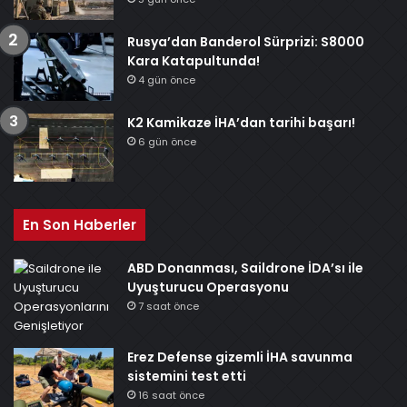
Rusya’dan Banderol Sürprizi: S8000
Kara Katapultunda!
4 gün önce
K2 Kamikaze İHA’dan tarihi başarı!
6 gün önce
En Son Haberler
ABD Donanması, Saildrone İDA’sı ile
Uyuşturucu Operasyonu
7 saat önce
Erez Defense gizemli İHA savunma
sistemini test etti
16 saat önce