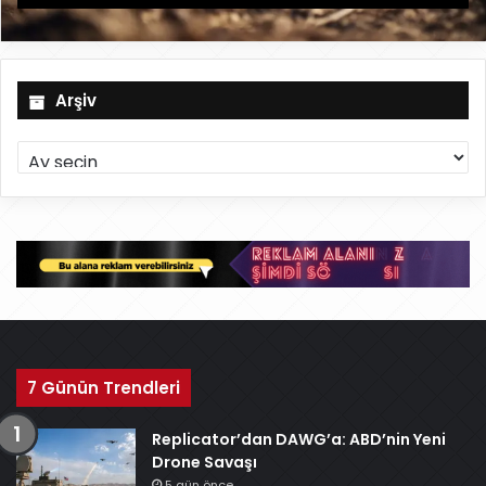
Arşiv
A
r
ş
i
v
7 Günün Trendleri
Replicator’dan DAWG’a: ABD’nin Yeni
Drone Savaşı
5 gün önce