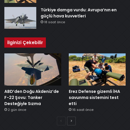
Türkiye damga vurdu: Avrupa’nın en
güçlü hava kuvvetleri
18 saat önce
İlginizi Çekebilir
ABD’den Doğu Akdeniz’de
Erez Defense gizemli İHA
F-22 Şovu: Tanker
savunma sistemini test
Desteğiyle Sızma
etti
2 gün önce
16 saat önce
Önceki
Sonraki