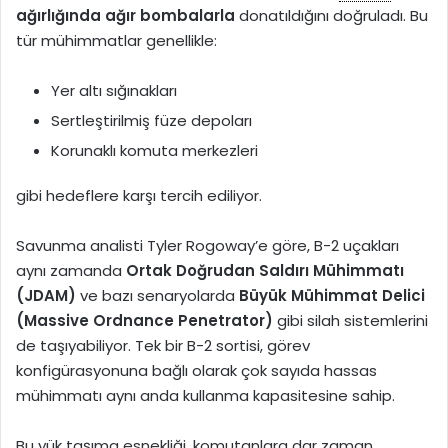
ağırlığında ağır bombalarla
donatıldığını doğruladı. Bu
tür mühimmatlar genellikle:
Yer altı sığınakları
Sertleştirilmiş füze depoları
Korunaklı komuta merkezleri
gibi hedeflere karşı tercih ediliyor.
Savunma analisti Tyler Rogoway’e göre, B-2 uçakları
aynı zamanda
Ortak Doğrudan Saldırı Mühimmatı
(JDAM)
ve bazı senaryolarda
Büyük Mühimmat Delici
(Massive Ordnance Penetrator)
gibi silah sistemlerini
de taşıyabiliyor. Tek bir B-2 sortisi, görev
konfigürasyonuna bağlı olarak çok sayıda hassas
mühimmatı aynı anda kullanma kapasitesine sahip.
Bu yük taşıma esnekliği, komutanlara dar zaman