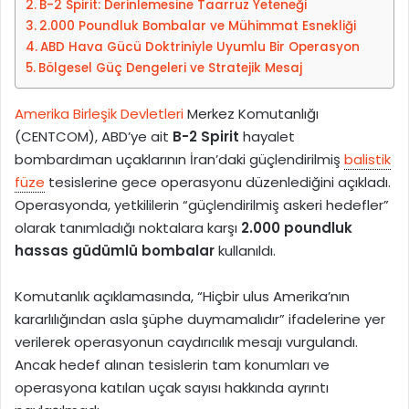
B-2 Spirit: Derinlemesine Taarruz Yeteneği
s
2.000 Poundluk Bombalar ve Mühimmat Esnekliği
t
ABD Hava Gücü Doktriniyle Uyumlu Bir Operasyon
a
Bölgesel Güç Dengeleri ve Stratejik Mesaj
g
ö
Amerika Birleşik Devletleri
Merkez Komutanlığı
n
(CENTCOM), ABD’ye ait
B-2 Spirit
hayalet
d
bombardıman uçaklarının İran’daki güçlendirilmiş
balistik
e
füze
tesislerine gece operasyonu düzenlediğini açıkladı.
r
Operasyonda, yetkililerin “güçlendirilmiş askeri hedefler”
m
olarak tanımladığı noktalara karşı
2.000 poundluk
e
hassas güdümlü bombalar
kullanıldı.
k
Komutanlık açıklamasında, “Hiçbir ulus Amerika’nın
kararlılığından asla şüphe duymamalıdır” ifadelerine yer
verilerek operasyonun caydırıcılık mesajı vurgulandı.
Ancak hedef alınan tesislerin tam konumları ve
operasyona katılan uçak sayısı hakkında ayrıntı