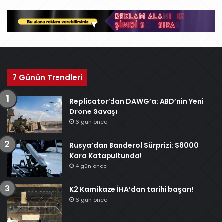
i
v
7 Günün Trendleri
Replicator’dan DAWG’a: ABD’nin Yeni
Drone Savaşı
6 gün önce
Rusya’dan Banderol Sürprizi: S8000
Kara Katapultunda!
4 gün önce
K2 Kamikaze İHA’dan tarihi başarı!
6 gün önce