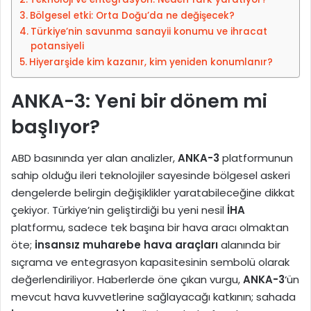
p
s
Bölgesel etki: Orta Doğu’da ne değişecek?
e
t
Türkiye’nin savunma sanayii konumu ve ihracat
d
a
potansiyeli
i
g
Hiyerarşide kim kazanır, kim yeniden konumlanır?
n
ö
n
ANKA-3: Yeni bir dönem mi
d
başlıyor?
e
r
m
ABD basınında yer alan analizler,
ANKA-3
platformunun
e
sahip olduğu ileri teknolojiler sayesinde bölgesel askeri
k
dengelerde belirgin değişiklikler yaratabileceğine dikkat
çekiyor. Türkiye’nin geliştirdiği bu yeni nesil
İHA
platformu, sadece tek başına bir hava aracı olmaktan
öte;
insansız muharebe hava araçları
alanında bir
sıçrama ve entegrasyon kapasitesinin sembolü olarak
değerlendiriliyor. Haberlerde öne çıkan vurgu,
ANKA-3
‘ün
mevcut hava kuvvetlerine sağlayacağı katkının; sahada