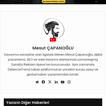
Mesut ÇAPANOĞLU
Savunma sanayiine olan ilgisiyle bilinen Mesut Çapanoğlu, dijital
pazarlama, SEO ve web tasarımı alanlarında uzmanlaşmış
Sanatizi Reklam Ajansı'nın kurucusudur. Aynı zamanda,
DefenceTrend haber platformunun yönetim kurulu üyesi ve
global haber yazarlarından biridir.
W
Fa
X
Lin
Yo
Ins
eb
ce
ke
uT
ta
sit
bo
dIn
ub
gr
esi
ok
e
a
Yazarın Diğer Haberleri
m