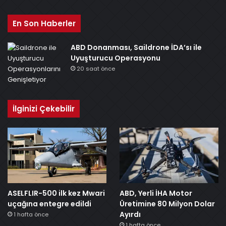
En Son Haberler
ABD Donanması, Saildrone İDA’sı ile
Uyuşturucu Operasyonu
20 saat önce
İlginizi Çekebilir
ASELFLIR-500 ilk kez Mwari
ABD, Yerli İHA Motor
uçağına entegre edildi
Üretimine 80 Milyon Dolar
Ayırdı
1 hafta önce
1 hafta önce