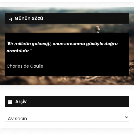
Günün Sözü
"
Bir milletin geleceği, onun savunma gücüyle doğru
orantılıdır.
"
Charles de Gaulle
Arşiv
A
r
ş