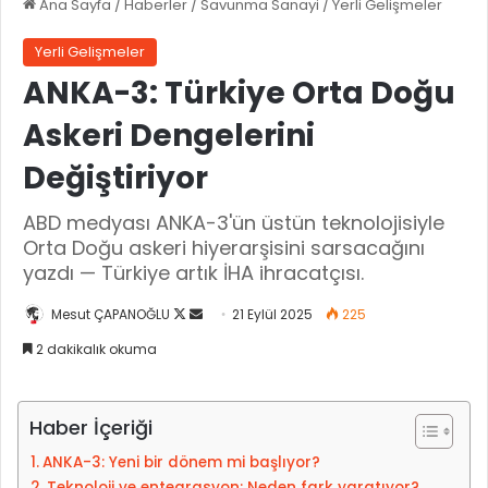
Ana Sayfa
/
Haberler
/
Savunma Sanayi
/
Yerli Gelişmeler
Yerli Gelişmeler
ANKA-3: Türkiye Orta Doğu
Askeri Dengelerini
Değiştiriyor
ABD medyası ANKA-3'ün üstün teknolojisiyle
Orta Doğu askeri hiyerarşisini sarsacağını
yazdı — Türkiye artık İHA ihracatçısı.
Mesut ÇAPANOĞLU
X
B
21 Eylül 2025
225
'
i
2 dakikalık okuma
i
r
t
e
a
-
Haber İçeriği
k
p
ANKA-3: Yeni bir dönem mi başlıyor?
i
o
Teknoloji ve entegrasyon: Neden fark yaratıyor?