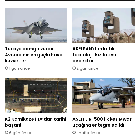
Türkiye damga vurdu:
ASELSAN’dan kritik
Avrupa’nın en güçlü hava
teknoloji: Kızılötesi
kuvvetleri
dedektör
1 gün önce
2 gün önce
K2 Kamikaze İHA’dan tarihi
ASELFLIR-500 ilk kez Mwari
başarı!
uçağına entegre edildi
6 gün önce
1 hafta önce