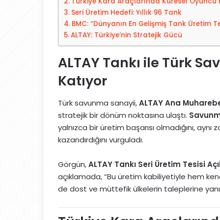
Türkiye Kara Araçlarında Küresel Oyunc
e
t
Seri Üretim Hedefi: Yıllık 96 Tank
d
a
BMC: “Dünyanın En Gelişmiş Tank Üretim Tes
i
g
ALTAY: Türkiye’nin Stratejik Gücü
n
ö
n
ALTAY Tankı ile Türk S
d
Katıyor
e
r
Türk savunma sanayii,
ALTAY Ana Muharebe
m
stratejik bir dönüm noktasına ulaştı.
Savunma
e
yalnızca bir üretim başarısı olmadığını, aynı
k
kazandırdığını vurguladı.
Görgün,
ALTAY Tankı Seri Üretim Tesisi Açıl
açıklamada, “Bu üretim kabiliyetiyle hem ken
de dost ve müttefik ülkelerin taleplerine yanıt