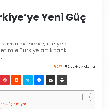
rkiye’ye Yeni Güç
rk savunma sanayiine yeni
üretimle Türkiye artık tank
.
277
2 dakikalık okuma
Pinterest
Reddit
Skype
Messenger
E-Posta ile paylaş
Yazdır
üne Güç Katıyor