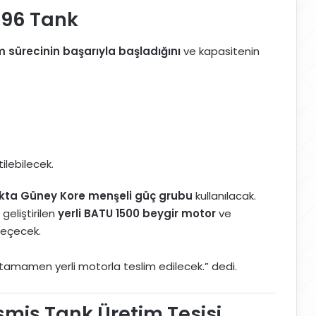
k 96 Tank
m sürecinin başarıyla başladığını
ve kapasitenin
ilebilecek.
nkta Güney Kore menşeli güç grubu
kullanılacak.
geliştirilen
yerli BATU 1500 beygir motor
ve
eçecek.
se tamamen yerli motorla teslim edilecek.” dedi.
miş Tank Üretim Tesisi