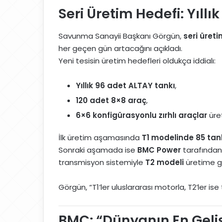
Seri Üretim Hedefi: Yıllı
Savunma Sanayii Başkanı Görgün,
seri üreti
her geçen gün artacağını açıkladı.
Yeni tesisin üretim hedefleri oldukça iddialı:
Yıllık 96 adet ALTAY tankı
,
120 adet 8×8 araç
,
6×6 konfigürasyonlu zırhlı araçlar
üret
İlk üretim aşamasında
T1 modelinde 85 ta
Sonraki aşamada ise
BMC Power
tarafından 
transmisyon sistemiyle
T2 modeli
üretime g
Görgün, “T1’ler uluslararası motorla, T2’ler i
BMC: “Dünyanın En Geliş