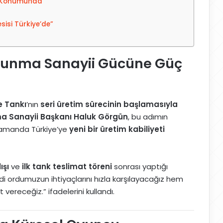
u Konumunda
isi Türkiye’de”
avunma Sanayii Gücüne Güç
 Tankı
’nın
seri üretim sürecinin başlamasıyla
 Sanayii Başkanı Haluk Görgün
, bu adımın
 zamanda Türkiye’ye
yeni bir üretim kabiliyeti
ışı
ve
ilk tank teslimat töreni
sonrası yaptığı
di ordumuzun ihtiyaçlarını hızla karşılayacağız hem
 vereceğiz.” ifadelerini kullandı.