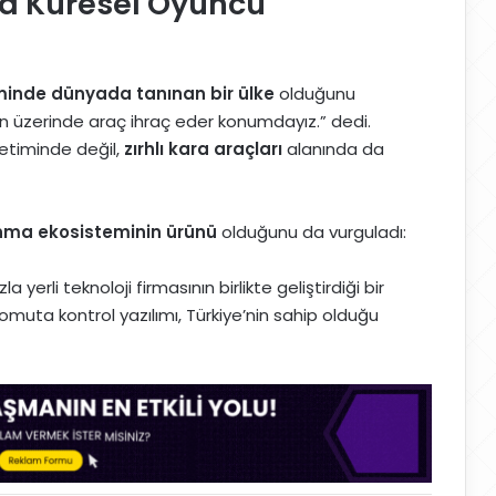
da Küresel Oyuncu
iminde dünyada tanınan bir ülke
olduğunu
nin üzerinde araç ihraç eder konumdayız.” dedi.
retiminde değil,
zırhlı kara araçları
alanında da
unma ekosisteminin ürünü
olduğunu da vurguladı:
a yerli teknoloji firmasının birlikte geliştirdiği bir
komuta kontrol yazılımı, Türkiye’nin sahip olduğu