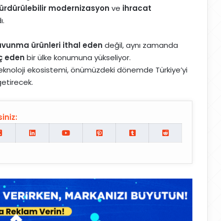
ürdürülebilir modernizasyon
ve
ihracat
ı.
vunma ürünleri ithal eden
değil, aynı zamanda
aç eden
bir ülke konumuna yükseliyor.
teknoloji ekosistemi, önümüzdeki dönemde Türkiye’yi
getirecek.
iniz: