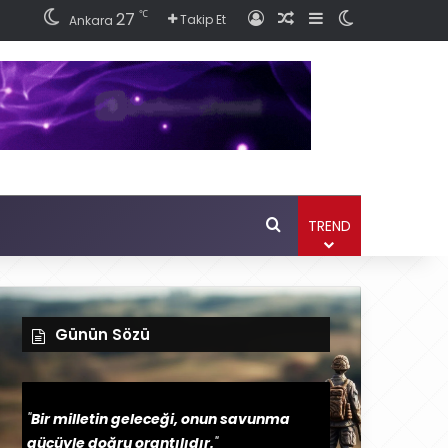
℃
27
Giriş
Rastgele Haber Ok
Kenar Bölmesi
Dış görünüm
Takip Et
Ankara
Ara
TREND
Günün Sözü
"
Bir milletin geleceği, onun savunma
gücüyle doğru orantılıdır.
"