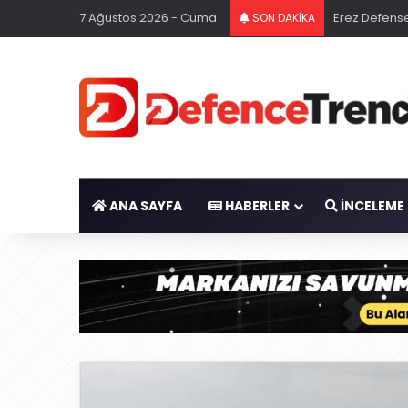
7 Ağustos 2026 - Cuma
Erez Defense
SON DAKİKA
ANA SAYFA
HABERLER
İNCELEME