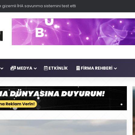
 gizemli İHA savunma sistemini test etti
MEDYA
ETKINLIK
FIRMA REHBERI