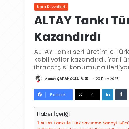
Kara Kuvvetleri
ALTAY Tankı Tü
Kazandırdı
ALTAY Tankı seri üretimle Tü
kabiliyetler kazandırdı. Yerli 
ihracatçısı konumuna ilerliyor
Mesut ÇAPANOĞLU
X
B
29 Ekim 2025
'
i
LinkedIn
Tumblr
i
r
Facebook
X
t
e
a
-
Haber İçeriği
k
p
i
o
ALTAY Tankı ile Türk Savunma Sanayii Güc
p
s