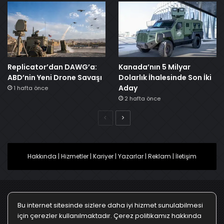
Replicator’dan DAWG’a:
Kanada’nın 5 Milyar
ABD’nin Yeni Drone Savaşı
Dolarlık İhalesinde Son İki
Aday
1 hafta önce
2 hafta önce
Önceki
Sonraki
Hakkında
|
Hizmetler
|
Kariyer
|
Yazarlar
|
Reklam
|
İletişim
Bu internet sitesinde sizlere daha iyi hizmet sunulabilmesi
Ana Sayfa
Gizlilik Politikası
Çerez Politikası
için çerezler kullanılmaktadır. Çerez politikamız hakkında