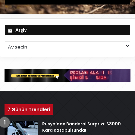
Arşiv
A
r
ş
i
v
7 Günün Trendleri
Rusya’dan Banderol Sürprizi: S8000
Kara Katapultunda!