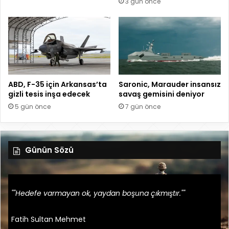
3 gün önce
ABD, F-35 için Arkansas’ta
Saronic, Marauder insansız
gizli tesis inşa edecek
savaş gemisini deniyor
5 gün önce
7 gün önce
Günün Sözü
""Hedefe varmayan ok, yaydan boşuna çıkmıştır.""
Fatih Sultan Mehmet