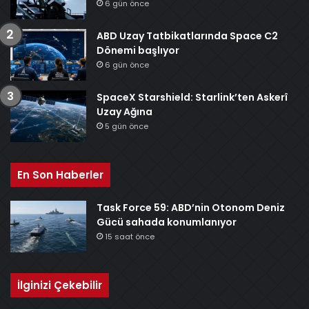
6 gün önce
ABD Uzay Tatbikatlarında Space C2
Dönemi başlıyor
6 gün önce
SpaceX Starshield: Starlink’ten Askerî
Uzay Ağına
5 gün önce
En Son Haberler
Task Force 59: ABD’nin Otonom Deniz
Gücü sahada konumlanıyor
15 saat önce
İlginizi Çekebilir