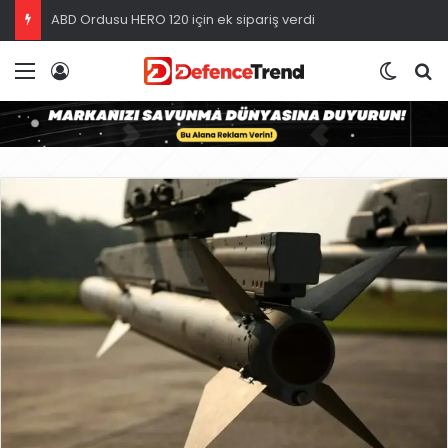
ABD Ordusu HERO 120 için ek sipariş verdi
Menü
Giriş
Dış gö
A