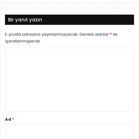
eb
sit
esi
Bir yanıt yazın
E-posta adresiniz yayınlanmayacak.
Gerekli alanlar
*
ile
işaretlenmişlerdir
Y
o
r
u
m
*
Ad
*