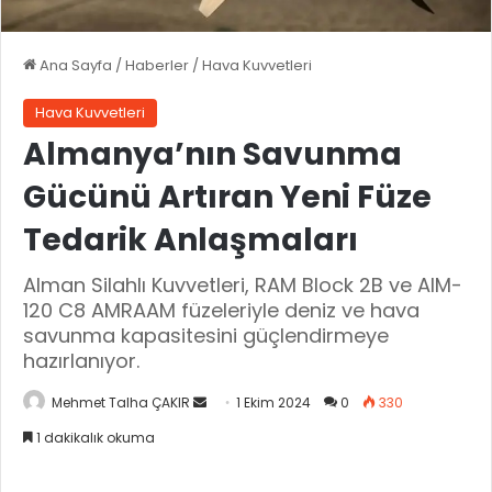
Ana Sayfa
/
Haberler
/
Hava Kuvvetleri
Hava Kuvvetleri
Almanya’nın Savunma
Gücünü Artıran Yeni Füze
Tedarik Anlaşmaları
Alman Silahlı Kuvvetleri, RAM Block 2B ve AIM-
120 C8 AMRAAM füzeleriyle deniz ve hava
savunma kapasitesini güçlendirmeye
hazırlanıyor.
Mehmet Talha ÇAKIR
B
1 Ekim 2024
0
330
i
1 dakikalık okuma
r
e