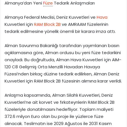
Almanya’dan Yeni
Füze
Tedarik Anlaşmaları
-
p
Almanya Federal Meclisi, Deniz Kuvvetleri ve
Hava
o
Kuvvetleri için
RAM Block 2B
ve AMRAAM füzelerinin
s
tedarik edilmesine yönelik önemli bir karara imza attı.
t
a
Alman Savunma Bakanlığı tarafından yayımlanan basın
g
ö
açıklamasına göre, Alman ordusu bu yeni füze tedarikini
n
onayladı. Bu doğrultuda, Alman Hava Kuvvetleri için AIM-
d
120 C8 Gelişmiş Orta Menzilli Havadan Havaya
e
Füzesi’nden birkaç düzine tedarik edilirken, Alman Deniz
r
Kuvvetleri için RAM Block 2B füzesinin alımına karar verildi.
m
e
Anlaşma kapsamında, Alman Silahlı Kuvvetleri, Deniz
k
Kuvvetleri’ne ait korvet ve fırkateynlerin RAM Block 2B
füzeleriyle donatılmasını hedefliyor. Toplam maliyeti
372.6 milyon Euro olan bu proje ile yüzlerce füze
alınacak. Teslimatın ise 2029 Ağustos ile 2031 Kasım