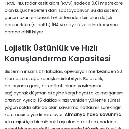
TRML-4D, radar kesit alanı (RCS) sadece 0.01 metrekare
olan küçük hedefleri dahi saptayabiliyor. Bu da sistemi,
günümüzün en büyük tehditlerinden biri olan düşük
görünürlüklü (stealth) İHA ve seyir füzelerine karşı son
derece etkili kılıyor.
Lojistik Üstünlük ve Hızlı
Konuşlandırma Kapasitesi
Sistemin insansız fırlatıcıları, operasyon merkezinden 20
kilometre uzağa konuşlandırılabiliyor. Bu özellik,
bataryanın geniş bir coğrafi alana yayılmasını
sağlayarak düşman ateşine karşı hayatta kalma şansını
artırıyor. Ayrıca, 15 dakikalık hızlı yeniden yükleme süresi,
yoğun saldırı altında olan savunma hatlarının sürekliliğini
korumasına yardımcı oluyor.
Almanya hava savunma
stratejisi
için bir mihenk taşı olan bu sistem, sadece
askeri bir başarı değil, aynı zamanda 140 milyon Euro’luk