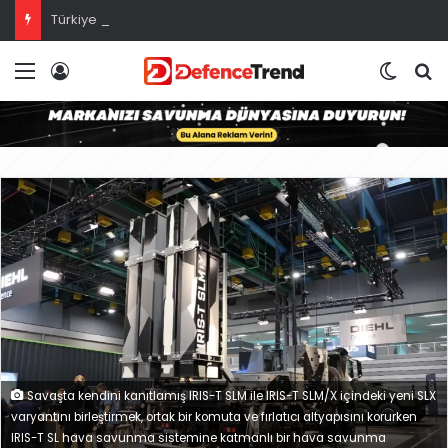
Türkiye damga vurdu: Avrupa’nın en güçlü hava kuvvetleri
Menü
Giriş
Dış gö
A
Savaşta kendini kanıtlamış IRIS-T SLM ile IRIS-T SLM/X içindeki yeni SLX
varyantını birleştirmek, ortak bir komuta ve fırlatıcı altyapısını korurken
IRIS-T SL hava savunma sistemine katmanlı bir hava savunma