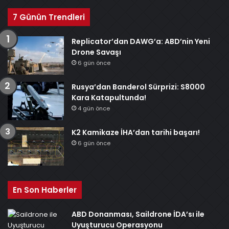
7 Günün Trendleri
Replicator’dan DAWG’a: ABD’nin Yeni
Drone Savaşı
6 gün önce
Rusya’dan Banderol Sürprizi: S8000
Kara Katapultunda!
4 gün önce
K2 Kamikaze İHA’dan tarihi başarı!
6 gün önce
En Son Haberler
ABD Donanması, Saildrone İDA’sı ile
Uyuşturucu Operasyonu