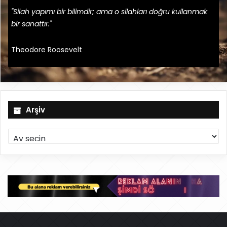
"Silah yapımı bir bilimdir; ama o silahları doğru kullanmak
bir sanattır."
Theodore Roosevelt
Arşiv
A
r
ş
i
v