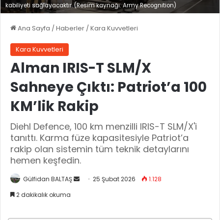
kabiliyeti sağlayacaktır. (Resim kaynağı: Army Recognition)
Ana Sayfa
/
Haberler
/
Kara Kuvvetleri
Kara Kuvvetleri
Alman IRIS-T SLM/X
Sahneye Çıktı: Patriot’a 100
KM’lik Rakip
Diehl Defence, 100 km menzilli IRIS-T SLM/X'i
tanıttı. Karma füze kapasitesiyle Patriot’a
rakip olan sistemin tüm teknik detaylarını
hemen keşfedin.
Gülfidan BALTAŞ
B
25 Şubat 2026
1.128
i
2 dakikalık okuma
r
e