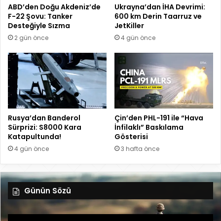
ABD’den Doğu Akdeniz’de
Ukrayna’dan İHA Devrimi:
F-22 Şovu: Tanker
600 km Derin Taarruz ve
Desteğiyle Sızma
JetKiller
2 gün önce
4 gün önce
Rusya’dan Banderol
Çin’den PHL-191 ile “Hava
Sürprizi: S8000 Kara
İnfilaklı” Baskılama
Katapultunda!
Gösterisi
4 gün önce
3 hafta önce
Günün Sözü