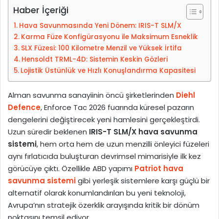
-
Haber İçeriği
p
Hava Savunmasında Yeni Dönem: IRIS-T SLM/X
o
Karma Füze Konfigürasyonu ile Maksimum Esneklik
s
SLX Füzesi: 100 Kilometre Menzil ve Yüksek İrtifa
t
Hensoldt TRML-4D: Sistemin Keskin Gözleri
a
Lojistik Üstünlük ve Hızlı Konuşlandırma Kapasitesi
g
ö
Alman savunma sanayiinin öncü şirketlerinden
Diehl
n
Defence
, Enforce Tac 2026 fuarında küresel pazarın
d
dengelerini değiştirecek yeni hamlesini gerçekleştirdi.
e
Uzun süredir beklenen
IRIS-T SLM/X hava savunma
r
sistemi
, hem orta hem de uzun menzilli önleyici füzeleri
m
aynı fırlatıcıda buluşturan devrimsel mimarisiyle ilk kez
e
görücüye çıktı. Özellikle ABD yapımı
Patriot hava
k
savunma sistemi
gibi yerleşik sistemlere karşı güçlü bir
alternatif olarak konumlandırılan bu yeni teknoloji,
Avrupa’nın stratejik özerklik arayışında kritik bir dönüm
noktasını temsil ediyor.