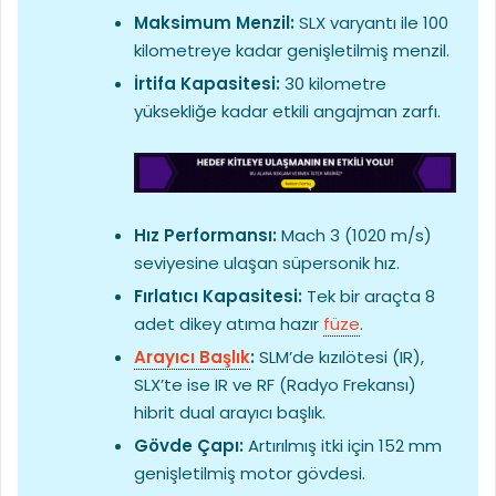
Maksimum Menzil:
SLX varyantı ile 100
kilometreye kadar genişletilmiş menzil.
İrtifa Kapasitesi:
30 kilometre
yüksekliğe kadar etkili angajman zarfı.
Hız Performansı:
Mach 3 (1020 m/s)
seviyesine ulaşan süpersonik hız.
Fırlatıcı Kapasitesi:
Tek bir araçta 8
adet dikey atıma hazır
füze
.
Arayıcı Başlık
:
SLM’de kızılötesi (IR),
SLX’te ise IR ve RF (Radyo Frekansı)
hibrit dual arayıcı başlık.
Gövde Çapı:
Artırılmış itki için 152 mm
genişletilmiş motor gövdesi.