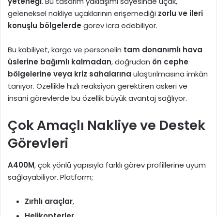
yeteneği
. Bu tasarım yaklaşımı sayesinde uçak,
geleneksel nakliye uçaklarının erişemediği
zorlu ve ileri
konuşlu bölgelerde
görev icra edebiliyor.
Bu kabiliyet, kargo ve personelin
tam donanımlı hava
üslerine bağımlı kalmadan
, doğrudan
ön cephe
bölgelerine veya kriz sahalarına
ulaştırılmasına imkân
tanıyor. Özellikle hızlı reaksiyon gerektiren askeri ve
insani görevlerde bu özellik büyük avantaj sağlıyor.
Çok Amaçlı Nakliye ve Destek
Görevleri
A400M
, çok yönlü yapısıyla farklı görev profillerine uyum
sağlayabiliyor. Platform;
Zırhlı araçlar
,
Helikopterler
,