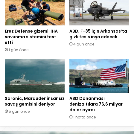
Erez Defense gizemli İHA
ABD, F-35 için Arkansas’ta
savunma sistemini test
gizli tesis inşa edecek
etti
4 gün önce
1 gün önce
Saronic, Marauder insansız
ABD Donanması
savaş gemisini deniyor
denizaltılara 76,6 milyar
dolar ayırdı
5 gün önce
1 hafta önce