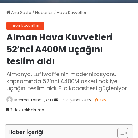
Ana Sayfa
/
Haberler
/
Hava Kuvvetleri
Hava Kuvvetleri
Alman Hava Kuvvetleri
52’nci A400M uçağını
teslim aldı
Almanya, Luftwaffe’nin modernizasyonu
kapsamında 52’nci A400M askeri nakliye
uçağını teslim aldı. Filo kapasitesi güçleniyor.
Mehmet Talha ÇAKIR
B
8 Şubat 2026
275
i
2 dakikalık okuma
r
e
-
Haber İçeriği
p