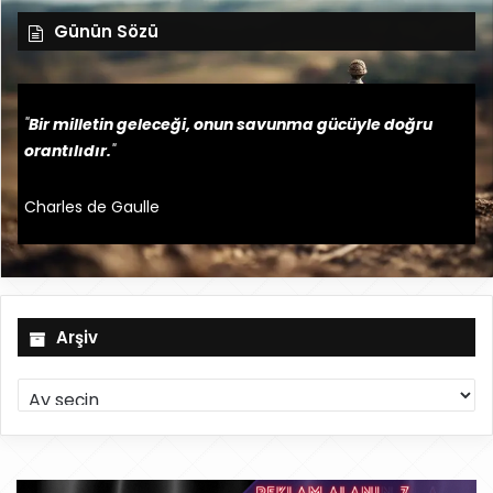
Günün Sözü
"
Bir milletin geleceği, onun savunma gücüyle doğru
orantılıdır.
"
Charles de Gaulle
Arşiv
A
r
ş
i
v