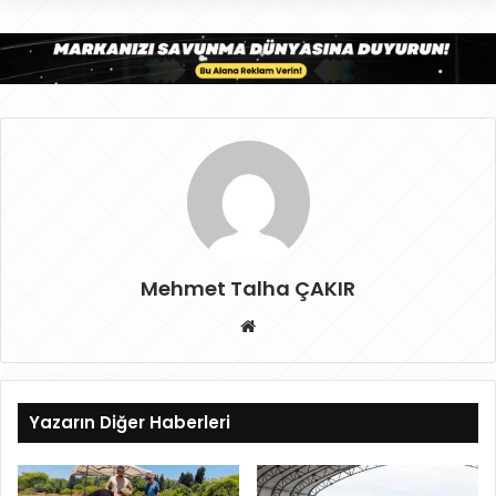
Mehmet Talha ÇAKIR
W
eb
sit
esi
Yazarın Diğer Haberleri