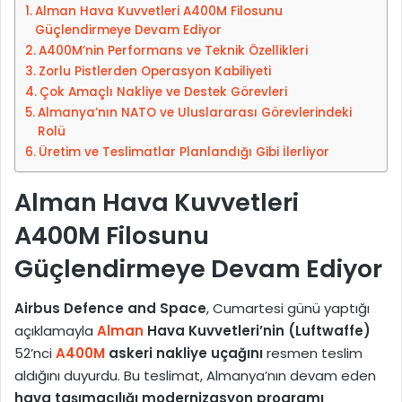
Alman Hava Kuvvetleri A400M Filosunu
o
Güçlendirmeye Devam Ediyor
s
A400M’nin Performans ve Teknik Özellikleri
t
Zorlu Pistlerden Operasyon Kabiliyeti
a
Çok Amaçlı Nakliye ve Destek Görevleri
g
Almanya’nın NATO ve Uluslararası Görevlerindeki
ö
Rolü
n
Üretim ve Teslimatlar Planlandığı Gibi İlerliyor
d
e
Alman Hava Kuvvetleri
r
A400M Filosunu
m
e
Güçlendirmeye Devam Ediyor
k
Airbus Defence and Space
, Cumartesi günü yaptığı
açıklamayla
Alman
Hava Kuvvetleri’nin (Luftwaffe)
52’nci
A400M
askeri nakliye uçağını
resmen teslim
aldığını duyurdu. Bu teslimat, Almanya’nın devam eden
hava taşımacılığı modernizasyon programı