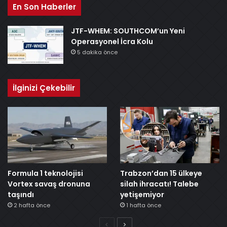
En Son Haberler
JTF-WHEM: SOUTHCOM’un Yeni
Operasyonel İcra Kolu
5 dakika önce
İlginizi Çekebilir
Formula 1 teknolojisi
Trabzon’dan 15 ülkeye
Vortex savaş dronuna
silah ihracatı! Talebe
taşındı
yetişemiyor
2 hafta önce
1 hafta önce
Önceki
Sonraki