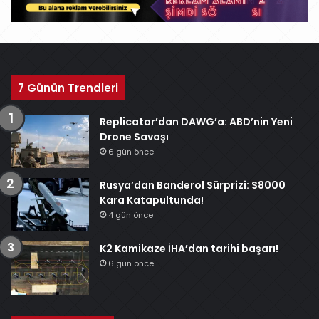
7 Günün Trendleri
Replicator’dan DAWG’a: ABD’nin Yeni
Drone Savaşı
6 gün önce
Rusya’dan Banderol Sürprizi: S8000
Kara Katapultunda!
4 gün önce
K2 Kamikaze İHA’dan tarihi başarı!
6 gün önce