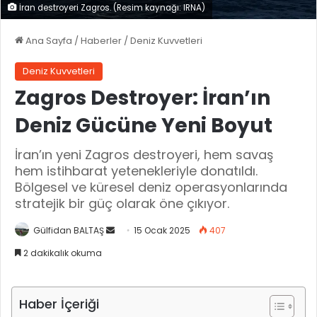
İran destroyeri Zagros. (Resim kaynağı: IRNA)
Ana Sayfa
/
Haberler
/
Deniz Kuvvetleri
Deniz Kuvvetleri
Zagros Destroyer: İran’ın
Deniz Gücüne Yeni Boyut
İran’ın yeni Zagros destroyeri, hem savaş
hem istihbarat yetenekleriyle donatıldı.
Bölgesel ve küresel deniz operasyonlarında
stratejik bir güç olarak öne çıkıyor.
Gülfidan BALTAŞ
B
15 Ocak 2025
407
i
2 dakikalık okuma
r
e
-
Haber İçeriği
p