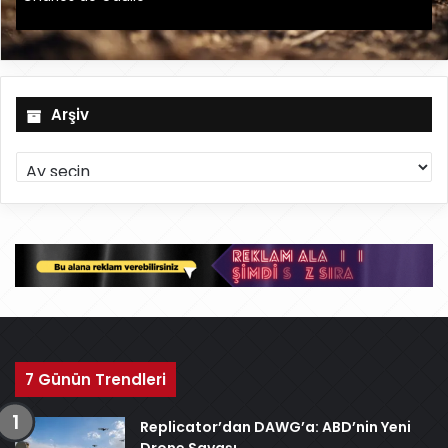
Arşiv
A
r
ş
i
v
7 Günün Trendleri
Replicator’dan DAWG’a: ABD’nin Yeni
Drone Savaşı