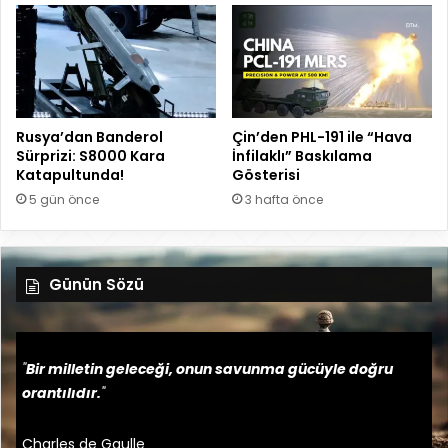
Rusya’dan Banderol
Çin’den PHL-191 ile “Hava
Sürprizi: S8000 Kara
İnfilaklı” Baskılama
Katapultunda!
Gösterisi
5 gün önce
3 hafta önce
Günün Sözü
"
Bir milletin geleceği, onun savunma gücüyle doğru
orantılıdır.
"
Charles de Gaulle