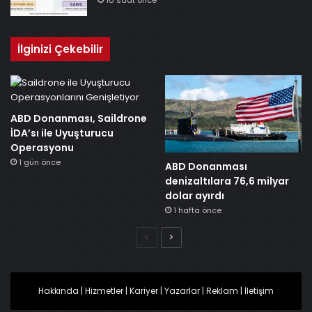
İlginizi Çekebilir
ABD Donanması, Saildrone
İDA’sı ile Uyuşturucu
Operasyonu
1 gün önce
ABD Donanması
denizaltılara 76,6 milyar
dolar ayırdı
1 hafta önce
Önceki
Sonraki
Hakkında
|
Hizmetler
|
Kariyer
|
Yazarlar
|
Reklam
|
İletişim