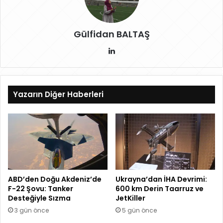
Gülfidan BALTAŞ
Lin
ke
dIn
Yazarın Diğer Haberleri
ABD’den Doğu Akdeniz’de
Ukrayna’dan İHA Devrimi:
F-22 Şovu: Tanker
600 km Derin Taarruz ve
Desteğiyle Sızma
JetKiller
3 gün önce
5 gün önce