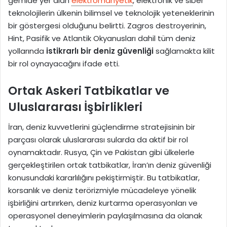
gemide yer alan
elektromanyetik
, elektronik ve siber
teknolojilerin ülkenin bilimsel ve teknolojik yeteneklerinin
bir göstergesi olduğunu belirtti. Zagros destroyerinin,
Hint, Pasifik ve Atlantik Okyanusları dahil tüm deniz
yollarında
istikrarlı bir deniz güvenliği
sağlamakta kilit
bir rol oynayacağını ifade etti.
Ortak Askeri Tatbikatlar ve
Uluslararası İşbirlikleri
İran, deniz kuvvetlerini güçlendirme stratejisinin bir
parçası olarak uluslararası sularda da aktif bir rol
oynamaktadır. Rusya, Çin ve Pakistan gibi ülkelerle
gerçekleştirilen ortak tatbikatlar, İran’ın deniz güvenliği
konusundaki kararlılığını pekiştirmiştir. Bu tatbikatlar,
korsanlık ve deniz terörizmiyle mücadeleye yönelik
işbirliğini artırırken, deniz kurtarma operasyonları ve
operasyonel deneyimlerin paylaşılmasına da olanak