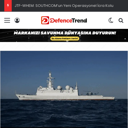
JTF-WHEM: SOUTHCOM’un Yeni Operasyonel İcra Kolu
Menü
Giriş
Dış gö
A