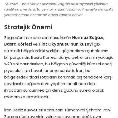
TAHRAN – İran Deniz Kuvvetleri, Zagros destroyerinin yakında
tanıtılması ve Jask’ta yeni bir askeri üssün açılmasıyla denizcilik
yeteneklerinde önemli bir artışa tanıklık ediyor.
Stratejik Önemi
Zagros’un hizmete alınması, İran’ın
Hürmüz Boğazı
,
Basra Körfezi
ve
Hint Okyanusu’nun kuzeyi
gibi
stratejik bölgelerdeki varlığını güçlendirme çabalarının
bir parçasıdır. Basra Körfezi, dünya petrol arzının yaklaşık
%20’sini barındırırken, bu bölgenin güvenliği küresel enerji
piyasaları için hayati öneme sahiptir. İran, bu
bölgelerdeki ticari rotalarını korumak, dış tehditlere karşı
caydırıcılık sağlamak ve yaptırımlar altında dahi
ihracatını sürdürmek için deniz gücünü sürekli olarak
modernize etmektedir.
İran Deniz Kuvvetleri Komutanı Tümamiral Şehram İrani,
Zagros destroyerinin yalnızca savunma değil, aynı