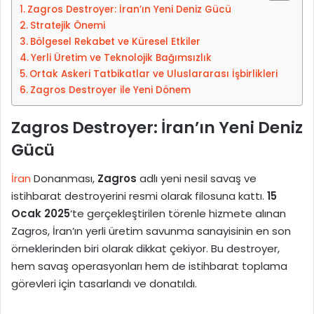
Zagros Destroyer: İran’ın Yeni Deniz Gücü
o
Stratejik Önemi
s
Bölgesel Rekabet ve Küresel Etkiler
t
Yerli Üretim ve Teknolojik Bağımsızlık
a
Ortak Askeri Tatbikatlar ve Uluslararası İşbirlikleri
g
Zagros Destroyer ile Yeni Dönem
ö
n
Zagros Destroyer: İran’ın Yeni Deniz
d
Gücü
e
r
İran
Donanması,
Zagros
adlı yeni nesil savaş ve
m
istihbarat destroyerini resmi olarak filosuna kattı.
15
e
Ocak 2025
‘te gerçekleştirilen törenle hizmete alınan
k
Zagros, İran’ın yerli üretim savunma sanayisinin en son
örneklerinden biri olarak dikkat çekiyor. Bu destroyer,
hem savaş operasyonları hem de istihbarat toplama
görevleri için tasarlandı ve donatıldı.