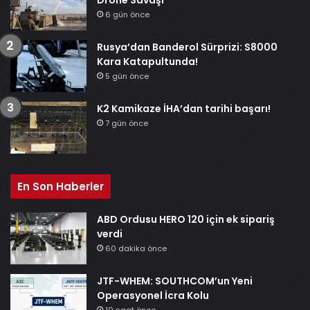
6 gün önce
Rusya’dan Banderol Sürprizi: S8000
Kara Katapultunda!
5 gün önce
K2 Kamikaze İHA’dan tarihi başarı!
7 gün önce
En Son Haberler
ABD Ordusu HERO 120 için ek sipariş
verdi
60 dakika önce
JTF-WHEM: SOUTHCOM’un Yeni
Operasyonel İcra Kolu
10 saat önce