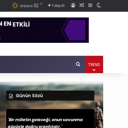
℃
32
Giriş
Rastgele Haber Ok
Kenar Bölmesi
Dış görünüm
Takip Et
Ankara
Ara
TREND
Günün Sözü
"
Bir milletin geleceği, onun savunma
gücüyle doğru orantılıdır.
"