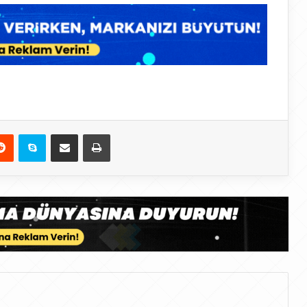
Reddit
Skype
E-Posta ile paylaş
Yazdır