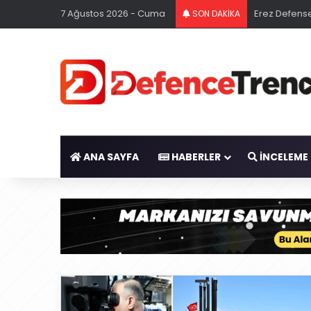
7 Ağustos 2026 - Cuma
Erez Defense
SON DAKİKA
ANA SAYFA
HABERLER
İNCELEME