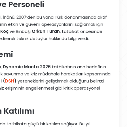
ve Personeli
 1. İnönü, 2007’den bu yana Türk donanmasında aktif
tının etkin ve güvenli operasyonlarını sağlamak için
 Koç
ve Binbaşı
Orkun Turan
, tatbikat öncesinde
direrek teknik detaylar hakkında bilgi verdi.
nemi
a,
Dynamic Manta 2026
tatbikatının ana hedefinin
rek savunma ve kriz müdahale harekatları kapsamında
i (
DSH
)
yeteneklerini geliştirmek olduğunu belirtti.
z erişiminin engellenmesi gibi kritik operasyonel
n Katılımı
l da tatbikata güçlü bir katılım sağlıyor. Bu yıl