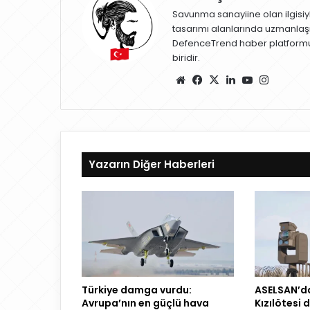
Savunma sanayiine olan ilgisiy
tasarımı alanlarında uzmanlaş
DefenceTrend haber platformu
biridir.
W
Fa
X
Lin
Yo
Ins
eb
ce
ke
uT
ta
sit
bo
dIn
ub
gr
esi
ok
e
a
m
Yazarın Diğer Haberleri
Türkiye damga vurdu:
ASELSAN’dan
Avrupa’nın en güçlü hava
Kızılötesi