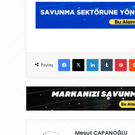
Facebook
X
LinkedIn
Tumblr
Pinterest
Paylaş
Mesut ÇAPANOĞLU