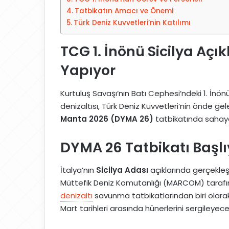
d
a
Tatbikatın Amacı ve Önemi
i
g
Türk Deniz Kuvvetleri’nin Katılımı
n
ö
n
TCG 1. İnönü Sicilya Açı
d
Yapıyor
e
r
Kurtuluş Savaşı’nın Batı Cephesi’ndeki 1. İnö
m
denizaltısı, Türk Deniz Kuvvetleri’nin önde gel
e
Manta 2026 (DYMA 26)
tatbikatında sahaya
k
DYMA 26 Tatbikatı Başlı
İtalya’nın
Sicilya Adası
açıklarında gerçekleş
Müttefik Deniz Komutanlığı (MARCOM) tarafınd
denizaltı
savunma tatbikatlarından biri olara
Mart tarihleri arasında hünerlerini sergileyece