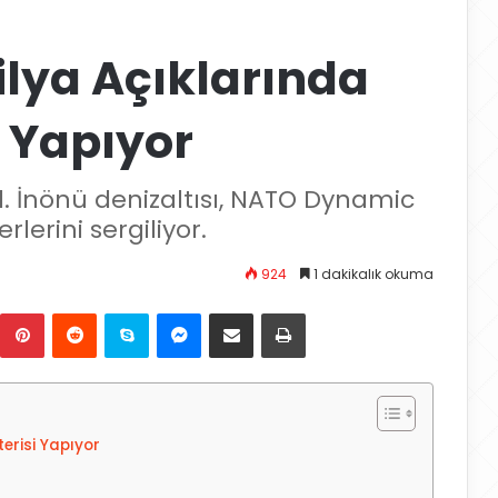
cilya Açıklarında
 Yapıyor
1. İnönü denizaltısı, NATO Dynamic
erini sergiliyor.
924
1 dakikalık okuma
Pinterest
Reddit
Skype
Messenger
E-Posta ile paylaş
Yazdır
erisi Yapıyor