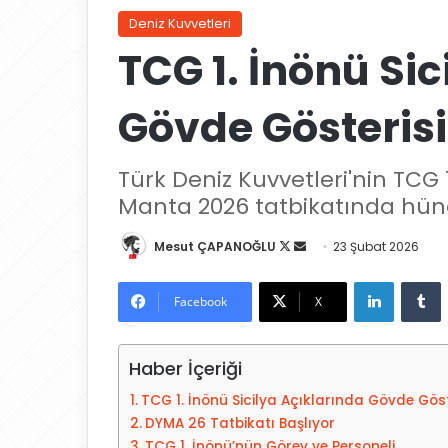
Deniz Kuvvetleri
TCG 1. İnönü Si
Gövde Gösterisi
Türk Deniz Kuvvetleri'nin TCG 
Manta 2026 tatbikatında hünerl
Mesut ÇAPANOĞLU
X
B
23 Şubat 2026
'
i
LinkedIn
Tumblr
i
r
Facebook
X
t
e
a
-
Haber İçeriği
k
p
i
o
TCG 1. İnönü Sicilya Açıklarında Gövde Göst
p
s
DYMA 26 Tatbikatı Başlıyor
e
t
TCG 1. İnönü’nün Görev ve Personeli