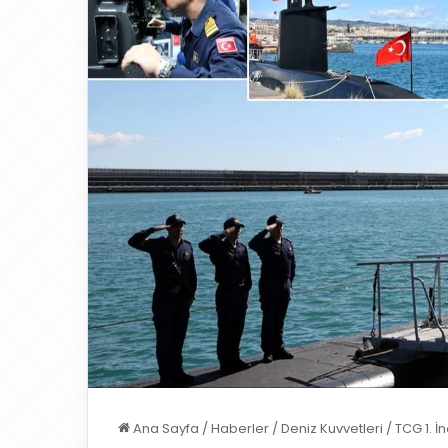
Ana Sayfa
/
Haberler
/
Deniz Kuvvetleri
/
TCG 1. İ