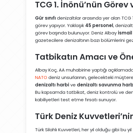
TCG 1. İnönü’nün Görev 
Gür sınıfı
denizaltılar arasında yer alan TCG
görev yapıyor. Yaklaşık
45 personel
, denizal
görev başında bulunuyor. Deniz Albay
İsmail
gazetecilere denizaltının bazı bölümlerini gez
Tatbikatın Amacı ve Ö
Albay Koç, AA muhabirine yaptığı açıklamad
NATO
deniz unsurlarının, gelecekteki müşte
denizaltı harbi
ve
denizaltı savunma harb
Bu kapsamda tatbikat, deniz kontrolü ve deni
kabiliyetleri test etme fırsatı sunuyor.
Türk Deniz Kuvvetleri’ni
Türk Silahlı Kuvvetleri, her yıl olduğu gibi bu yı