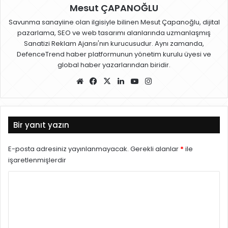
Mesut ÇAPANOĞLU
Savunma sanayiine olan ilgisiyle bilinen Mesut Çapanoğlu, dijital
pazarlama, SEO ve web tasarımı alanlarında uzmanlaşmış
Sanatizi Reklam Ajansı'nın kurucusudur. Aynı zamanda,
DefenceTrend haber platformunun yönetim kurulu üyesi ve
global haber yazarlarından biridir.
W
Fa
X
Lin
Yo
Ins
eb
ce
ke
uT
ta
sit
bo
dIn
ub
gr
esi
ok
e
a
Bir yanıt yazın
m
E-posta adresiniz yayınlanmayacak.
Gerekli alanlar
*
ile
işaretlenmişlerdir
Y
o
r
u