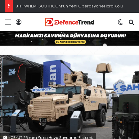
ABD Donanması, Saildrone İDA’sı ile Uyuşturucu Operasyonu
Menü
Giriş
Dış gö
A
KORKUT 25 mm Yakın Hava Savunma Sistemi,