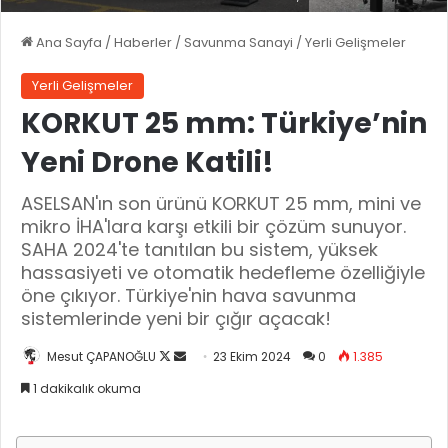
Ana Sayfa
/
Haberler
/
Savunma Sanayi
/
Yerli Gelişmeler
Yerli Gelişmeler
KORKUT 25 mm: Türkiye’nin
Yeni Drone Katili!
ASELSAN'ın son ürünü KORKUT 25 mm, mini ve
mikro İHA'lara karşı etkili bir çözüm sunuyor.
SAHA 2024'te tanıtılan bu sistem, yüksek
hassasiyeti ve otomatik hedefleme özelliğiyle
öne çıkıyor. Türkiye'nin hava savunma
sistemlerinde yeni bir çığır açacak!
Mesut ÇAPANOĞLU
X
B
23 Ekim 2024
0
1.385
'
i
1 dakikalık okuma
i
r
t
e