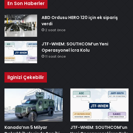
En Son Haberler
ABD Ordusu HERO 120 için ek sipariş
verdi
2 saat önce
JTF-WHEM: SOUTHCOM’un Yeni
Operasyonel İcra Kolu
11 saat önce
İlginizi Çekebilir
Kanada’nın 5 Milyar
JTF-WHEM: SOUTHCOM’un