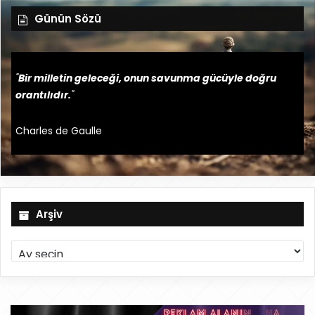
Günün Sözü
"
Bir milletin geleceği, onun savunma gücüyle doğru
orantılıdır.
"
Charles de Gaulle
Arşiv
A
r
ş
i
v