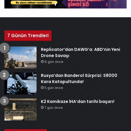
7 Günün Trendleri
Replicator’dan DAWG’a: ABD’nin Yeni
Drone Savaşı
6 gün önce
Rusya’dan Banderol Sürprizi: S8000
Kara Katapultunda!
5 gün önce
K2 Kamikaze İHA’dan tarihi başarı!
7 gün önce