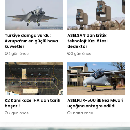
Türkiye damga vurdu:
ASELSAN’dan kritik
Avrupa’nın en güçlü hava
teknoloji: Kızılötesi
kuvvetleri
dedektör
2 gün önce
3 gün önce
K2 Kamikaze İHA’dan tarihi
ASELFLIR-500 ilk kez Mwari
başarı!
uçağına entegre edildi
7 gün önce
1 hafta önce