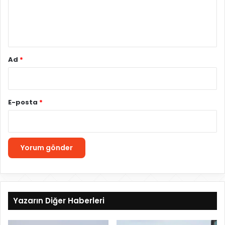
m
*
Ad
*
E-posta
*
Yazarın Diğer Haberleri