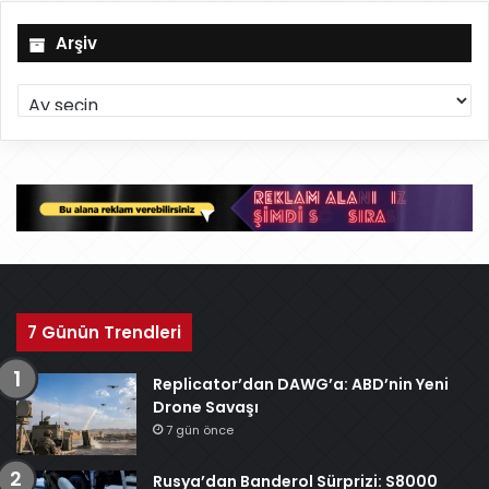
Arşiv
A
r
ş
i
v
7 Günün Trendleri
Replicator’dan DAWG’a: ABD’nin Yeni
Drone Savaşı
7 gün önce
Rusya’dan Banderol Sürprizi: S8000