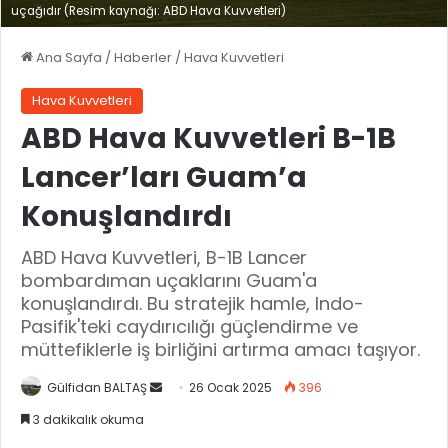
uçağıdır (Resim kaynağı: ABD Hava Kuvvetleri)
Ana Sayfa
/
Haberler
/
Hava Kuvvetleri
Hava Kuvvetleri
ABD Hava Kuvvetleri B-1B
Lancer’ları Guam’a
Konuşlandırdı
ABD Hava Kuvvetleri, B-1B Lancer
bombardıman uçaklarını Guam'a
konuşlandırdı. Bu stratejik hamle, Indo-
Pasifik'teki caydırıcılığı güçlendirme ve
müttefiklerle iş birliğini artırma amacı taşıyor.
Gülfidan BALTAŞ
B
26 Ocak 2025
396
i
3 dakikalık okuma
r