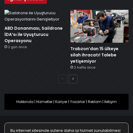
ABD Donanması, Saildrone
İDA’sı ile Uyuşturucu
Operasyonu
2 gün önce
Trabzon’dan 15 ülkeye
silah ihracatı! Talebe
yetişemiyor
2 hafta önce
Önceki
Sonraki
Hakkında
|
Hizmetler
|
Kariyer
|
Yazarlar
|
Reklam
|
İletişim
Bu internet sitesinde sizlere daha iyi hizmet sunulabilmesi