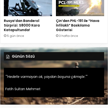
Rusya’dan Banderol
Çin’den PHL-191 ile “Hava
Sürprizi: S8000 Kara
İnfilaklı” Baskılama
Katapultunda!
Gösterisi
5 gün önce
3 hafta önce
Günün Sözü
""Hedefe varmayan ok, yaydan boşuna çıkmıştır.""
Fatih Sultan Mehmet