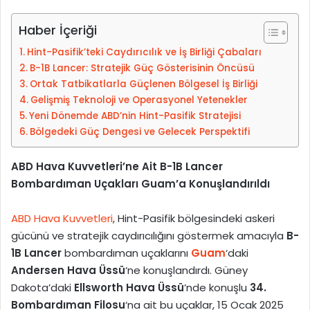
e
-
Haber İçeriği
p
Hint-Pasifik’teki Caydırıcılık ve İş Birliği Çabaları
o
B-1B Lancer: Stratejik Güç Gösterisinin Öncüsü
s
Ortak Tatbikatlarla Güçlenen Bölgesel İş Birliği
t
Gelişmiş Teknoloji ve Operasyonel Yetenekler
a
Yeni Dönemde ABD’nin Hint-Pasifik Stratejisi
g
Bölgedeki Güç Dengesi ve Gelecek Perspektifi
ö
n
ABD Hava Kuvvetleri’ne Ait B-1B Lancer
d
Bombardıman Uçakları Guam’a Konuşlandırıldı
e
r
ABD Hava Kuvvetleri
, Hint-Pasifik bölgesindeki askeri
m
gücünü ve stratejik caydırıcılığını göstermek amacıyla
B-
e
1B Lancer
bombardıman uçaklarını
Guam
‘daki
k
Andersen Hava Üssü
‘ne konuşlandırdı. Güney
Dakota’daki
Ellsworth Hava Üssü
’nde konuşlu
34.
Bombardıman Filosu
‘na ait bu uçaklar, 15 Ocak 2025