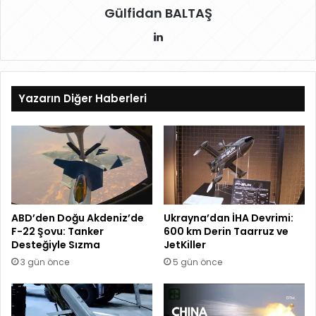
Gülfidan BALTAŞ
Lin
ke
dIn
Yazarın Diğer Haberleri
ABD’den Doğu Akdeniz’de
Ukrayna’dan İHA Devrimi:
F-22 Şovu: Tanker
600 km Derin Taarruz ve
Desteğiyle Sızma
JetKiller
3 gün önce
5 gün önce