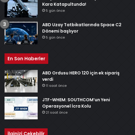
Kara Katapultunda!
5 gün önce
ABD Uzay Tatbikatlarında Space C2
Dönemi başlıyor
5 gün önce
En Son Haberler
ABD Ordusu HERO 120 için ek sipariş
verdi
11 saat önce
JTF-WHEM: SOUTHCOM’un Yeni
Operasyonel İcra Kolu
21 saat önce
İlginizi Çekebilir